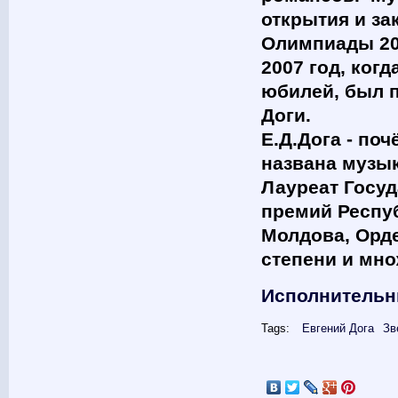
открытия и за
Олимпиады 201
2007 год, ког
юбилей, был 
Доги.
Е.Д.Дога - по
названа музык
Лауреат Госу
премий Респу
Молдова, Орде
степени и мно
Исполнительн
Tags:
Евгений Дога
Зв