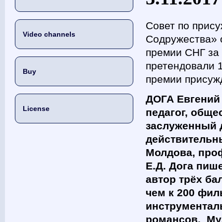
Совет по прис
Video channels
Содружества» 
премии СНГ за 
претендовали 
Buy
премии присуж
ДОГА Евгений 
License
педагог, обще
заслуженный 
действительн
Молдова, проф
Е.Д. Дога пиш
автор трёх ба
чем к 200 фил
инструменталь
романсов. Муз