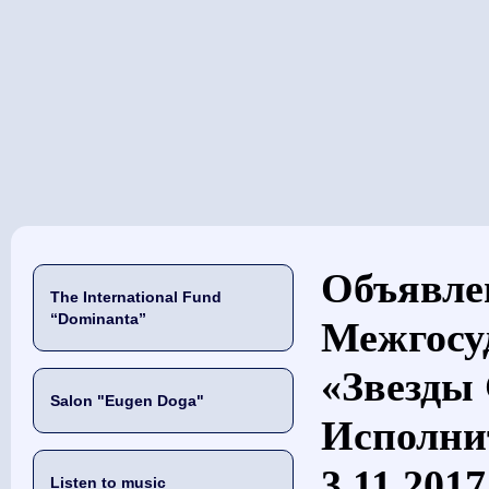
当前位置
Объявле
The International Fund
“Dominanta”
Межгосу
«Звезды 
Salon "Eugen Doga"
Исполни
3.11.2017
Listen to music