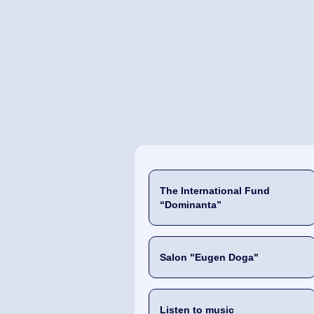
The International Fund
“Dominanta”
Salon "Eugen Doga"
Listen to music