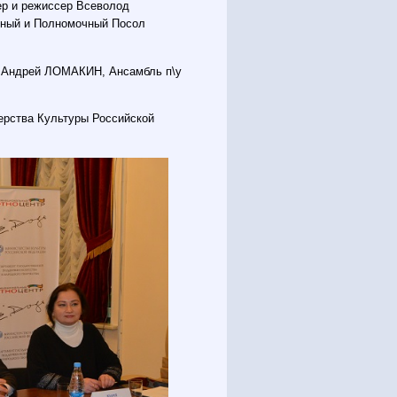
ер и режиссер Всеволод
йный и Полномочный Посол
 Андрей ЛОМАКИН, Ансамбль п\у
ерства Культуры Российской