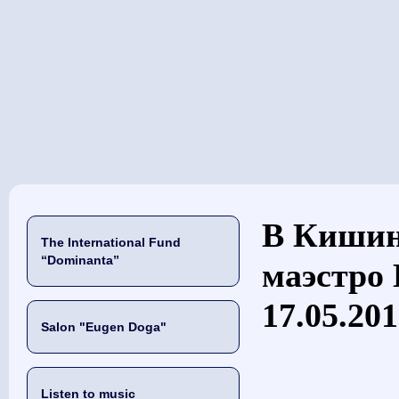
当前位置
В Кишин
The International Fund
“Dominanta”
маэстро 
17.05.20
Salon "Eugen Doga"
Listen to music