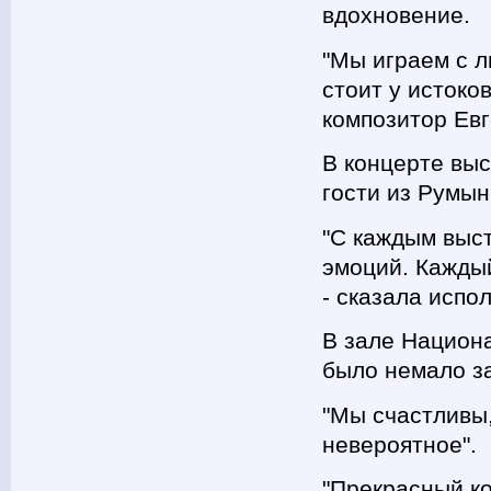
вдохновение.
"Мы играем с 
стоит у истоков
композитор Евг
В концерте выс
гости из Румын
"С каждым выст
эмоций. Каждый
- сказала испо
В зале Национ
было немало з
"Мы счастливы,
невероятное".
"Прекрасный к