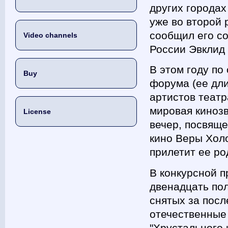
других городах
уже во второй 
сообщил его со
Video channels
России Эвклид
В этом году по
Buy
форума (ее дл
артистов театр
мировая киноз
License
вечер, посвящ
кино Веры Холо
прилетит ее ро
В конкурсной 
двенадцать по
снятых за посл
отечественные
"Хрустального 