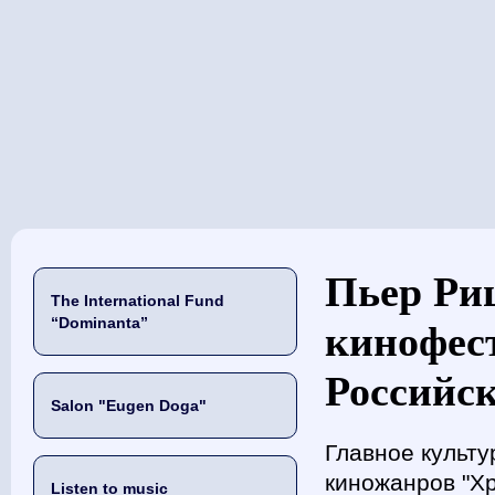
当前位置
Пьер Ри
The International Fund
“Dominanta”
кинофест
Российск
Salon "Eugen Doga"
Главное культ
киножанров "Хр
Listen to music