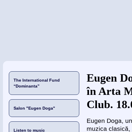
当前位置
Eugen Do
The International Fund
“Dominanta”
în Arta M
Club. 18.
Salon "Eugen Doga"
Eugen Doga, un 
muzica clasică,
Listen to music