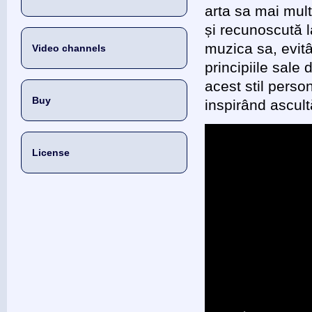
arta sa mai mult
și recunoscută la
muzica sa, evitâ
Video channels
principiile sale
acest stil perso
Buy
inspirând ascult
License