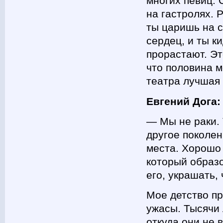
многих певиц. 
на гастролях. 
ты царишь на с
сердец, и ты к
прорастают. Эт
что половина м
театра лучшая 
Евгений Дога:
— Мы не раки.
другое поколен
места. Хорошо 
который образо
его, украшать,
Мое детство пр
ужасы. Тысячи 
откуда они не 