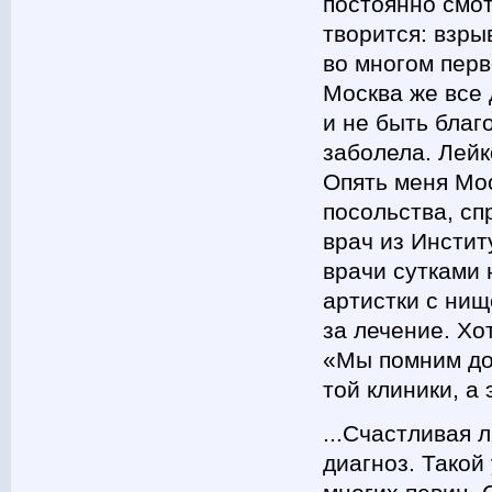
постоянно смот
творится: взры
во многом перв
Москва же все 
и не быть благ
заболела. Лейк
Опять меня Мос
посольства, сп
врач из Инстит
врачи сутками 
артистки с нищ
за лечение. Хо
«Мы помним до
той клиники, а
...Счастливая 
диагноз. Такой