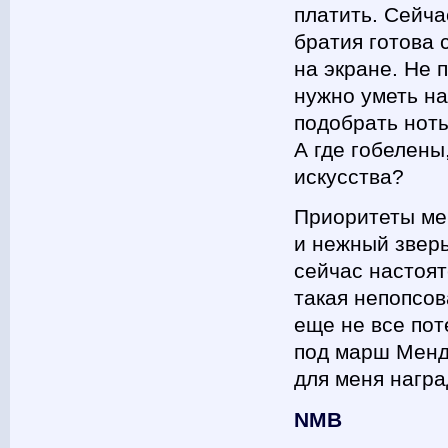
платить. Сейча
братия готова 
на экране. Не 
нужно уметь н
подобрать ноты
А где гобелены
искусства?
Приоритеты ме
и нежный звер
сейчас настоя
такая непопсов
еще не все пот
под марш Менде
для меня награ
NMB