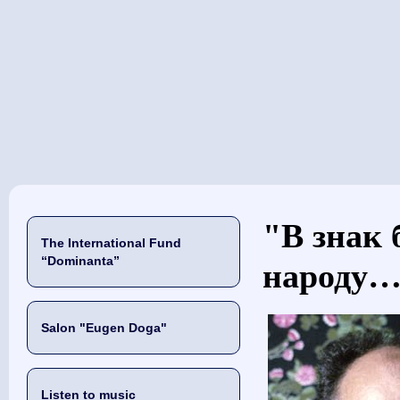
当前位置
"В знак 
The International Fund
“Dominanta”
народу…
Salon "Eugen Doga"
Listen to music