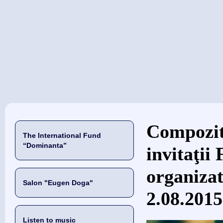
当前位置
Compozit
The International Fund
“Dominanta”
invitaţii
organizat
Salon "Eugen Doga"
2.08.2015
Listen to music