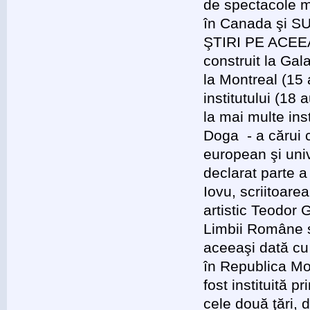
de spectacole mu
în Canada şi SU
ŞTIRI PE ACEEA
construit la Gal
la Montreal (15 
institutului (18 
la mai multe ins
Doga - a cărui c
european şi univ
declarat parte a
Iovu, scriitoare
artistic Teodor
Limbii Române s
aceeaşi dată cu
în Republica Mo
fost instituită 
cele două ţări, 