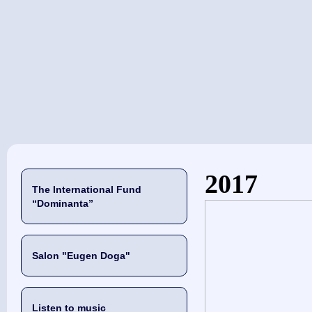
当前位置
2017
The International Fund
“Dominanta”
Salon "Eugen Doga"
Listen to music