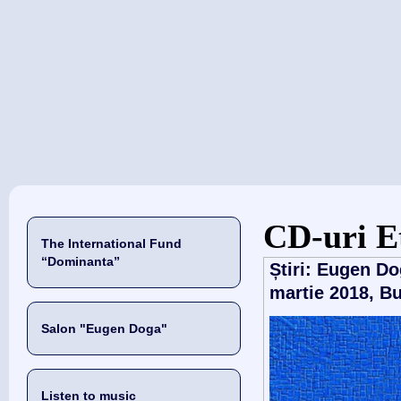
当前位置
CD-uri E
The International Fund
“Dominanta”
Știri: Eugen Do
martie 2018, Bu
Salon "Eugen Doga"
Listen to music