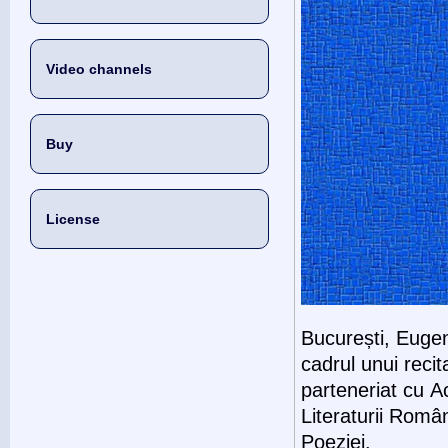
Video channels
Buy
License
București, Eugen
cadrul unui reci
parteneriat cu 
Literaturii Româ
Poeziei.