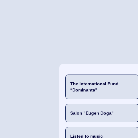
The International Fund
“Dominanta”
Salon "Eugen Doga"
Listen to music