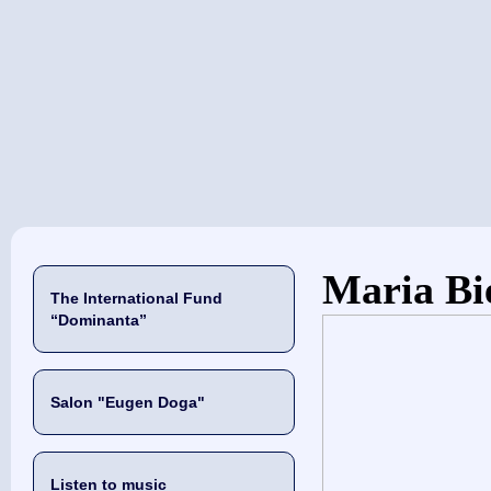
当前位置
Maria Bi
The International Fund
“Dominanta”
Salon "Eugen Doga"
Listen to music