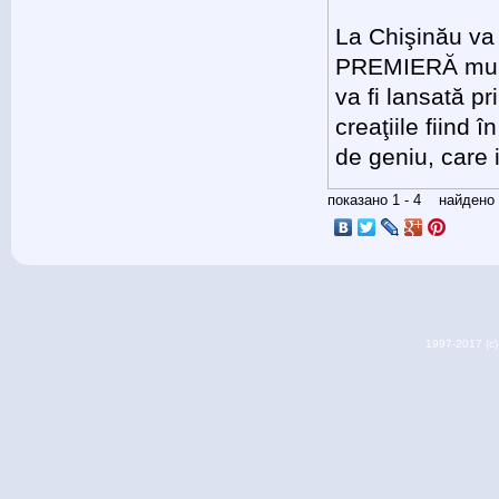
La Chişinău va 
PREMIERĂ mult 
va fi lansată pr
creaţiile fiind 
de geniu, care 
показано 1 - 4 найден
1997-2017 (c) 