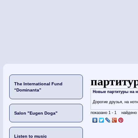
当前位置
партиту
The International Fund
“Dominanta”
Новые партитуры на но
Дорогие друзья, на но
показано 1 - 1 найден
Salon "Eugen Doga"
Listen to music