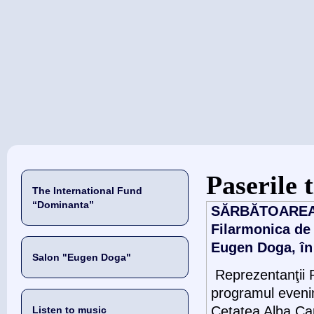
当前位置
Paserile 
The International Fund
“Dominanta”
SĂRBĂTOAREA MU
Filarmonica de 
Eugen Doga, în 
Salon "Eugen Doga"
Reprezentanţii Pr
programul eveni
Cetatea Alba Caro
Listen to music