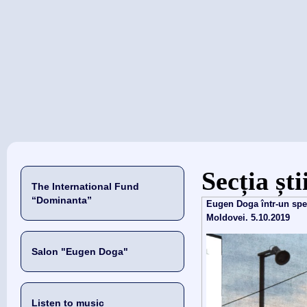
当前位置
Secția șt
The International Fund
“Dominanta”
Eugen Doga într-un spec
Moldovei. 5.10.2019
Salon "Eugen Doga"
Listen to music