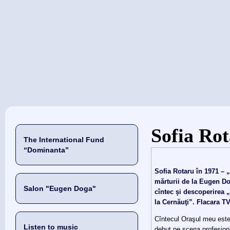
当前位置
Sofia Ro
The International Fund
“Dominanta”
Sofia Rotaru în 1971 – 
mărturii de la Eugen D
Salon "Eugen Doga"
cîntec şi descoperirea 
la Cernăuţi”. Flacara TV
Cîntecul Oraşul meu este
Listen to music
debut pe scena profesionis