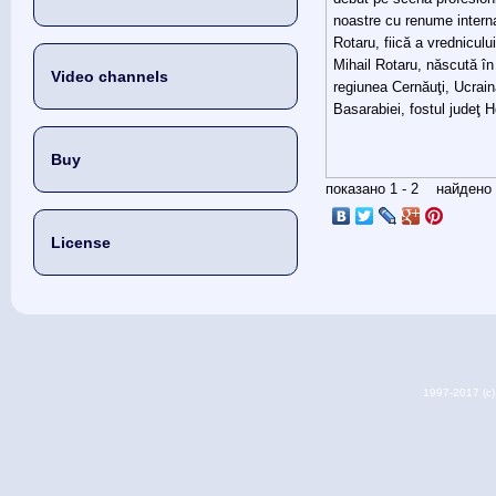
noastre cu renume interna
Rotaru, fiică a vrednicul
Mihail Rotaru, născută în
Video channels
regiunea Cernăuţi, Ucrain
Basarabiei, fostul judeţ H
Buy
показано 1 - 2 найден
License
1997-2017 (c) 