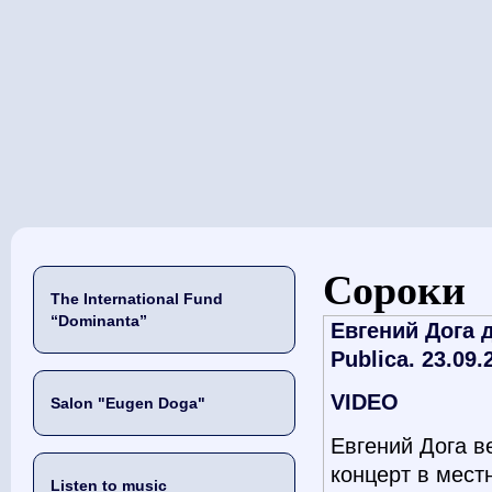
当前位置
Сороки
The International Fund
“Dominanta”
Евгений Дога 
Publica. 23.09.
VIDEO
Salon "Eugen Doga"
Евгений Дога в
концерт в мест
Listen to music