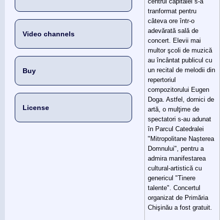
centrul capitalei s-a
tranformat pentru
câteva ore într-o
adevărată sală de
Video channels
concert. Elevii mai
multor şcoli de muzică
au încântat publicul cu
un recital de melodii din
Buy
repertoriul
compozitorului Eugen
Doga. Astfel, dornici de
License
artă, o mulţime de
spectatori s-au adunat
în Parcul Catedralei
"Mitropolitane Nașterea
Domnului", pentru a
admira manifestarea
cultural-artistică cu
genericul "Tinere
talente". Concertul
organizat de Primăria
Chişinău a fost gratuit.