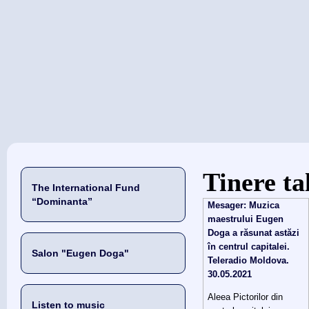
当前位置
Tinere ta
The International Fund
“Dominanta”
Mesager: Muzica
maestrului Eugen
Doga a răsunat astăzi
în centrul capitalei.
Salon "Eugen Doga"
Teleradio Moldova.
30.05.2021
Aleea Pictorilor din
Listen to music