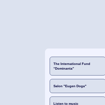
The International Fund
“Dominanta”
Salon "Eugen Doga"
Listen to music