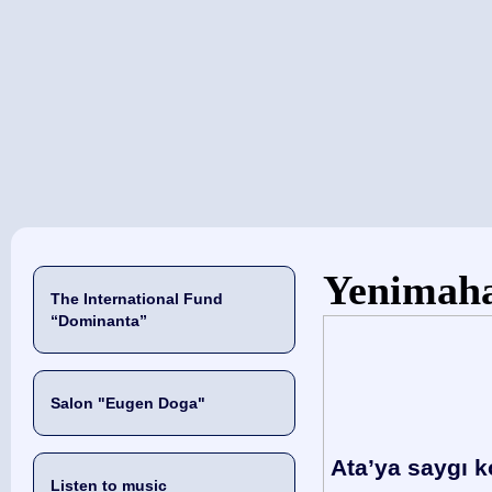
当前位置
Yenimaha
The International Fund
“Dominanta”
Salon "Eugen Doga"
Ata’ya saygı k
Listen to music