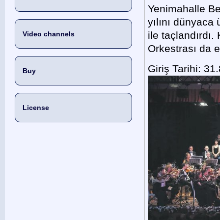
Yenimahalle Be
yılını dünyaca
ile taçlandırd
Video channels
Orkestrası da eş
Giriş Tarihi: 31
Buy
License