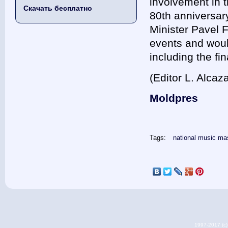
involvement in t
Скачать бесплатно
80th anniversar
Minister Pavel 
events and would
including the fi
(Editor L. Alcaz
Moldpres
Tags:
national music ma
1997-2017 (c) 