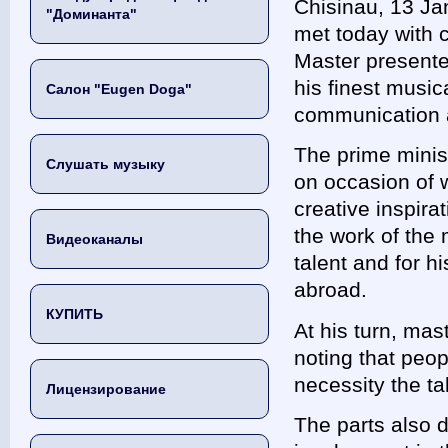
Chisinau, 13 Ja
"Доминанта"
met today with 
Master presente
his finest musi
Салон "Eugen Doga"
communication 
The prime minis
Слушать музыку
on occasion of 
creative inspira
the work of the 
Видеоканалы
talent and for h
abroad.
КУПИТЬ
At his turn, ma
noting that peo
necessity the ta
Лицензирование
The parts also 