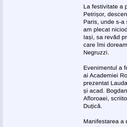
La festivitate a 
Petrișor, descen
Paris, unde s-a 
am plecat nicio
Iași, sa revăd p
care îmi doream
Negruzzi.
Evenimentul a fo
ai Academiei Ro
prezentat Lauda
și acad. Bogdan 
Afloroaei, scriit
Duțică.
Manifestarea a d