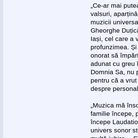
„Ce-ar mai pute
valsuri, aparți
muzicii univers
Gheorghe Duțică
Iași, cel care a
profunzimea. Și 
onorat să împăr
adunat cu greu 
Domnia Sa, nu p
pentru că a vrut
despre personal
„Muzica mă înso
familie începe, 
începe Laudatio
univers sonor st