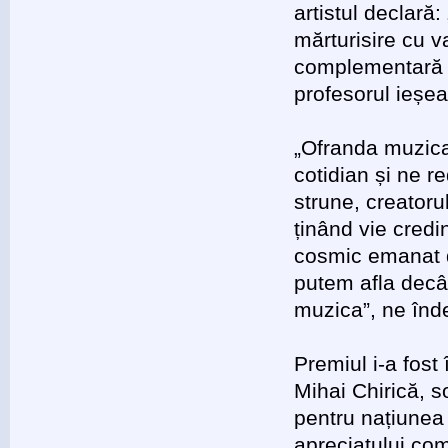
artistul declară:
mărturisire cu 
complementară a
profesorul ieșea
„Ofranda muzica
cotidian și ne re
strune, creatoru
ținând vie credin
cosmic emanat d
putem afla decât
muzica”, ne înd
Premiul i-a fost
Mihai Chirică, so
pentru națiunea
apreciatului com