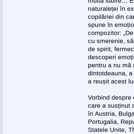
multă iubire… Eu
naturaleței în 
copilăriei din c
spune în emoțion
compozitor: „De
cu smerenie, să-
de spirit, fermec
descoperi emoți
pentru a nu mă m
dintotdeauna, a 
a reușit acest lu
Vorbind despre 
care a susținut 
în Austria, Bulg
Portugalia, Rep
Statele Unite, T