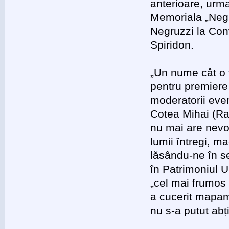
anterioare, urm
Memoriala „Negru
Negruzzi la Con
Spiridon.
„Un nume cât o 
pentru premiere
moderatorii even
Cotea Mihai (Rad
nu mai are nevoi
lumii întregi, m
lăsându-ne în se
în Patrimoniul 
„cel mai frumos v
a cucerit mapamo
nu s-a putut abț