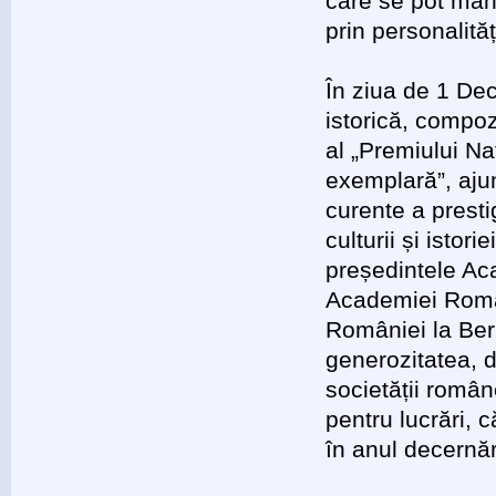
care se pot mând
prin personalităț
În ziua de 1 De
istorică, compo
al „Premiului Na
exemplară”, ajun
curente a presti
culturii și isto
președintele Ac
Academiei Român
României la Berl
generozitatea, d
societății române
pentru lucrări, c
în anul decernări