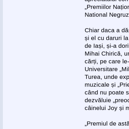
„Premiilor Națio
National Negruzz
Chiar daca a dă
și el cu daruri 
de Iași, și-a dor
Mihai Chirică, u
cărți, pe care le
Universitare „M
Turea, unde expl
muzicale și „Pri
când nu poate sc
dezvăluie „preoc
câinelui Joy și 
„Premiul de astă