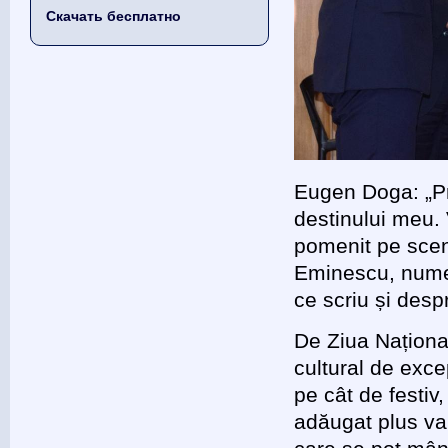
Скачать бесплатно
Eugen Doga: „Pr
destinului meu.
pomenit pe scen
Eminescu, numel
ce scriu și desp
De Ziua Național
cultural de exce
pe cât de festiv
adăugat plus val