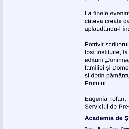
La finele evenim
câteva creații ca
aplaudându-l înd
Potrivit scriitor
fost instituite, 
editurii „Junime
familiei și Dom
și dețin pământu
Prutului.
Eugenia Tofan,
Serviciul de Pr
Academia de Şt
Tags:
Eugen Doga
Prem