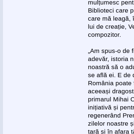
mulțumesc pentr
Biblioteci care
care mă leagă, î
lui de creație, 
compozitor.
„Am spus-o de fi
adevăr, istoria 
noastră să o adu
se află ei. E d
România poate fi
aceeași dragoste
primarul Mihai C
inițiativă și pe
regenerând Prem
zilelor noastre 
țară și în afara 