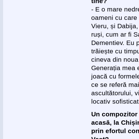
tine?
- E o mare nedre
oameni cu care e
Vieru, și Dabija
ruși, cum ar fi 
Dementiev. Eu p
trăiește cu timp
cineva din noua
Generația mea e
joacă cu formele
ce se referă mai
ascultătorului, v
locativ sofistic
Un compozitor 
acasă, la Chișin
prin efortul con