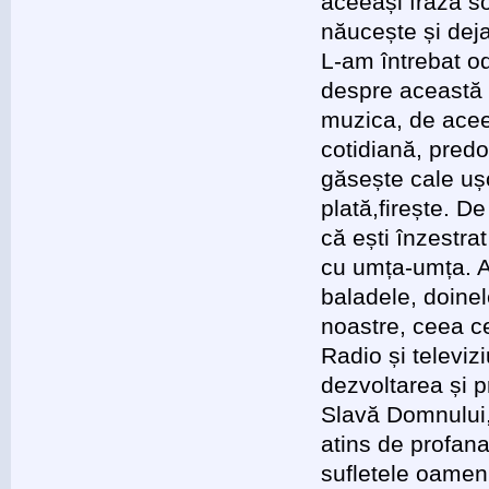
aceeași frază so
năucește și deja
L-am întrebat o
despre această p
muzica, de acee
cotidiană, pred
găsește cale ușo
plată,firește. De
că ești înzestr
cu umța-umța. A
baladele, doinele
noastre, ceea c
Radio și televiz
dezvoltarea și 
Slavă Domnului, 
atins de profana
sufletele oamen