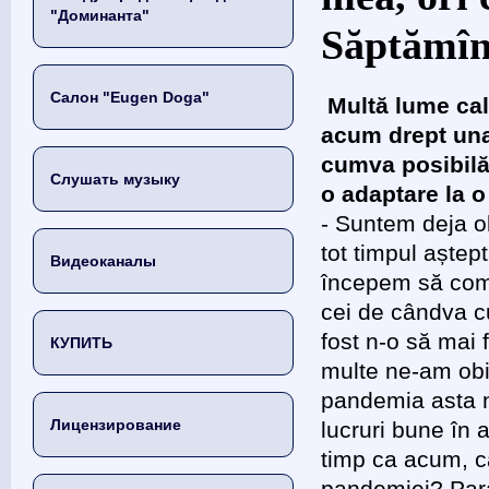
"Доминанта"
Săptămîn
Салон "Eugen Doga"
Multă lume cal
acum drept una
cumva posibilă
Слушать музыку
o adaptare la o
- Suntem deja ob
tot timpul aștep
Видеоканалы
începem să comp
cei de cândva c
fost n-o să mai 
КУПИТЬ
multe ne-am obi
pandemia asta n
Лицензирование
lucruri bune în
timp ca acum, c