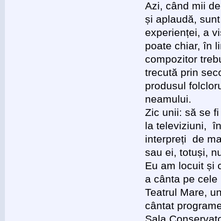
Azi, când mii de
și aplaudă, sunt
experienței, a v
poate chiar, în 
compozitor treb
trecută prin sec
produsul folcloru
neamului.
Zic unii: să se 
la televiziuni, î
interpreți de ma
sau ei, totuși, 
Eu am locuit și
a cânta pe cele 
Teatrul Mare, un
cântat programe
Sala Conservator