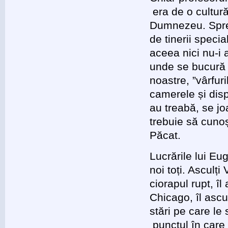
era de o cultură
Dumnezeu. Spre 
de tinerii speci
aceea nici nu-i 
unde se bucură 
noastre, ”vârfur
camerele și disp
au treabă, se jo
trebuie să cunoș
Păcat.
Lucrările lui E
noi toți. Asculț
ciorapul rupt, î
Chicago, îl ascul
stări pe care l
punctul în care