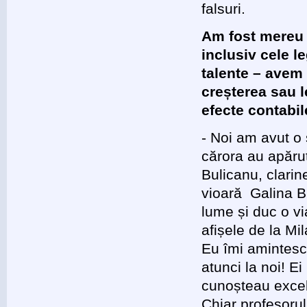
falsuri.
Am fost mereu 
inclusiv cele 
talente – avem 
creșterea sau l
efecte contabi
- Noi am avut o 
cărora au apăr
Bulicanu, clarin
vioară Galina Bu
lume și duc o vi
afișele de la Mi
Eu îmi amintesc 
atunci la noi! E
cunoșteau excel
Chiar profesoru