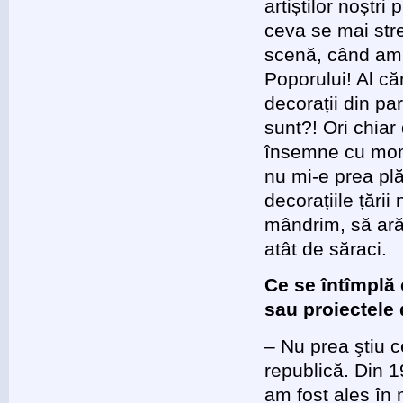
artiștilor noștri
ceva se mai stre
scenă, când am c
Poporului! Al că
decorații din pa
sunt?! Ori chiar
însemne cu mome
nu mi-e prea plă
decorațiile țări
mândrim, să ar
atât de săraci.
Ce se întîmplă 
sau proiectele
– Nu prea ştiu c
republică. Din 
am fost ales în