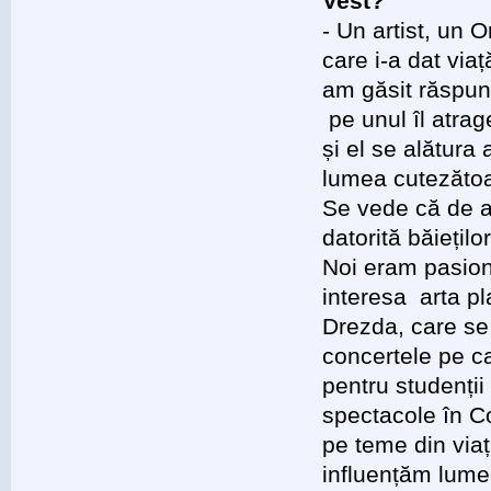
Vest?
- Un artist, un 
care i-a dat via
am găsit răspuns
pe unul îl atra
și el se alătura
lumea cutezătoa
Se vede că de a
datorită băiețil
Noi eram pasion
interesa arta p
Drezda, care se
concertele pe ca
pentru studenții
spectacole în 
pe teme din via
influențăm lumea 