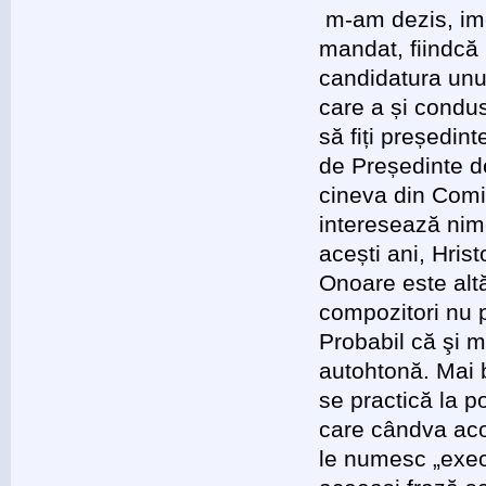
m-am dezis, ime
mandat, fiindcă
candidatura unu
care a și condu
să fiți președin
de Președinte d
cineva din Comis
interesează nim
acești ani, Hris
Onoare este alt
compozitori nu 
Probabil că şi 
autohtonă. Mai 
se practică la p
care cândva aco
le numesc „exec