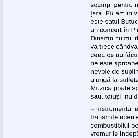
scump pentru noi
țara. Eu am în v
este satul Butuc
un concert în Pi
Dinamo cu mii de
va trece cândva
ceea ce au făcu
ne este aproape 
nevoie de suplim
ajungă la suflete
Muzica poate sp
sau, totuși, nu 
– Instrumentul e
transmite acea e
combustibilul p
vremurile îndep