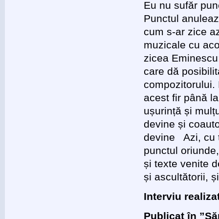
Eu nu sufăr pun
Punctul anulează
cum s-ar zice az
muzicale cu aco
zicea Eminescu:
care dă posibili
compozitorului. 
acest fir până la
ușurință și mulț
devine și coauto
devine Azi, cu 
punctul oriunde,
și texte venite d
și ascultătorii, și 
Interviu reali
Publicat în ”Să