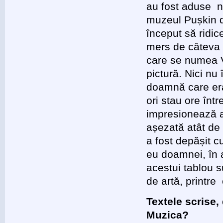
au fost aduse n
muzeul Pușkin d
început să ridic
mers de câteva o
care se numea V
pictură. Nici nu
doamnă care era
ori stau ore înt
impresionează at
așezată atât de 
a fost depășit cu
eu doamnei, în a
acestui tablou s
de artă, printre
Textele scrise,
Muzica?