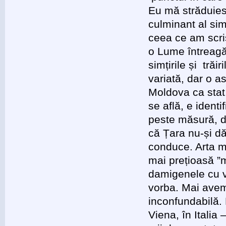
Eu mă străduies
culminant al sim
ceea ce am scri
o Lume întreagă
simțirile și tră
variată, dar o a
Moldova ca stat
se află, e iden
peste măsură, da
că Țara nu-și dă
conduce. Arta mu
mai prețioasă ”
damigenele cu v
vorba. Mai avem 
inconfundabilă
Viena, în Italia