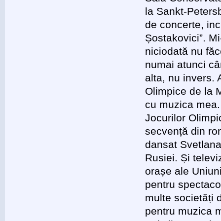
la Sankt-Petersb
de concerte, inc
Șostakovici”. M
niciodată nu făc
numai atunci câ
alta, nu invers.
Olimpice de la 
cu muzica mea.
Jocurilor Olimp
secvență din rom
dansat Svetlana
Rusiei. Și telev
orașe ale Uniuni
pentru spectacol
multe societăți 
pentru muzica m