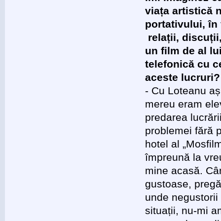
viața artistică 
portativului, î
relații, discuț
un film de al 
telefonică cu c
aceste lucruri?
- Cu Loteanu aș
mereu eram elevu
predarea lucrări
problemei fără p
hotel al „Mosfi
împreună la vreu
mine acasă. Cân
gustoase, pregăt
unde negustorii 
situații, nu-mi a