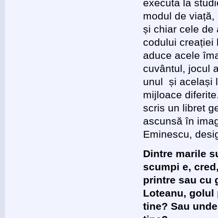
executa la studi
modul de viață, 
și chiar cele de
codului creației
aduce acele îma
cuvântul, jocul 
unul și același l
mijloace diferite
scris un libret
ascunsă în imagi
Eminescu, desig
Dintre marile s
scumpi e, cred,
printre sau cu g
Loteanu, golul 
tine? Sau unde s