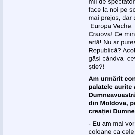
mii de spectator
face la noi pe s
mai prejos, dar 
Europa Veche. O
Craiova! Ce min
artă! Nu ar putea
Republică? Acol
găsi cândva cev
știe?!
Am urmărit con
palatele aurite
Dumneavoastră,
din Moldova, p
creației Dumn
- Eu am mai vorb
coloane ca cele