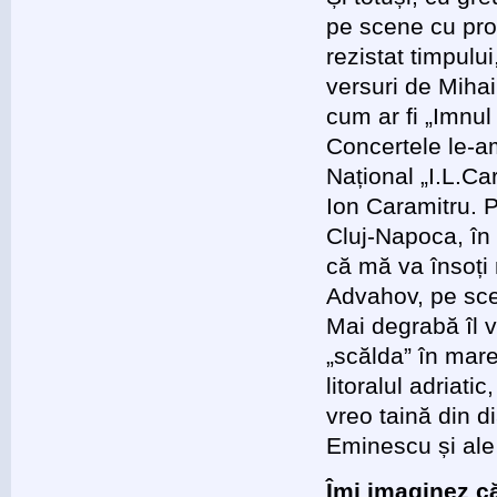
pe scene cu pro
rezistat timpului
versuri de Mihai
cum ar fi „Imnul
Concertele le-a
Național „I.L.Ca
Ion Caramitru. P
Cluj-Napoca, în 
că mă va însoți 
Advahov, pe sce
Mai degrabă îl v
„scălda” în mare
litoralul adriat
vreo taină din di
Eminescu și ale
Îmi imaginez c