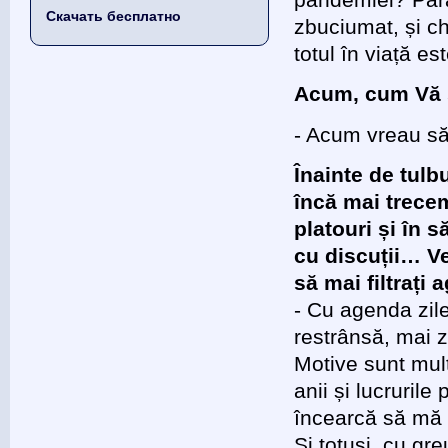
pandemiei? Para
Скачать бесплатно
zbuciumat, și ch
totul în viață est
Acum, cum Vă s
- Acum vreau să
Înainte de tulbu
încă mai trecem,
platouri și în s
cu discuții… Ve
să mai filtrați 
- Cu agenda zil
restrânsă, mai z
Motive sunt mult
anii și lucruril
încearcă să mă 
Și totuși, cu gr