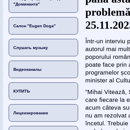
"Доминанта"
problemă
25.11.202
Салон "Eugen Doga"
Într-un intervi
Слушать музыку
autorul mai mult
poporului român
poate face prin 
Видеоканалы
programelor școl
minister al Cult
”Mihai Vitează, 
КУПИТЬ
care fiecare la 
acum câteva sute
Лицензирование
nu am rezolvat 
încetul. Trebui