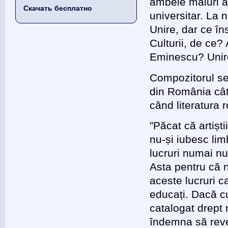
ambele maluri al
Скачать бесплатно
universitar. La 
Unire, dar ce î
Culturii, de ce?
Eminescu? Unire
Compozitorul se 
din România cât
când literatura 
”Păcat că artiști
nu-și iubesc lim
lucruri numai nu
Asta pentru că 
aceste lucruri c
educați. Dacă cu
catalogat drept 
îndemna să reve