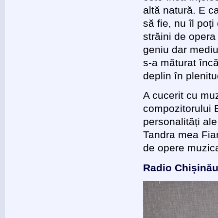
altă natură. E ca
să fie, nu îl po
străini de oper
geniu dar mediul
s-a măturat înc
deplin în plenitu
A cucerit cu mu
compozitorului E
personalități al
Tandra mea Fiară
de opere muzical
Radio Chișină