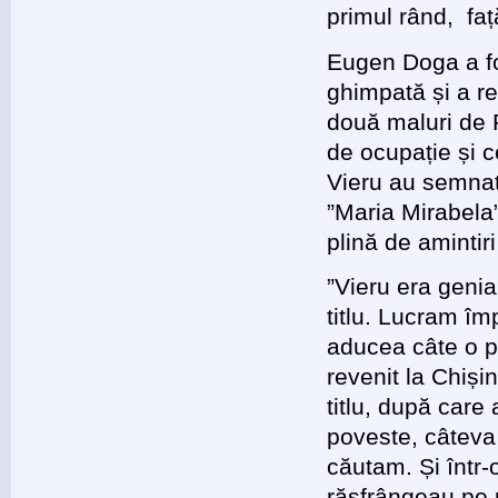
primul rând, faț
Eugen Doga a fos
ghimpată și a re
două maluri de P
de ocupație și c
Vieru au semnat
”Maria Mirabela”
plină de amintir
”Vieru era geni
titlu. Lucram îm
aducea câte o p
revenit la Chiș
titlu, după care
poveste, câteva 
căutam. Și într-
răsfrângeau pe 