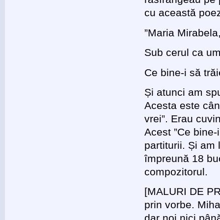
cu această poez
”Maria Mirabela
Sub cerul ca umb
Ce bine-i să trăi
Și atunci am sp
Acesta este cânt
vrei”. Erau cuvi
Acest ”Ce bine-i
partiturii. Și a
împreună 18 buc
compozitorul.
[MALURI DE PRUT
prin vorbe. Miha
dar noi nici pâ