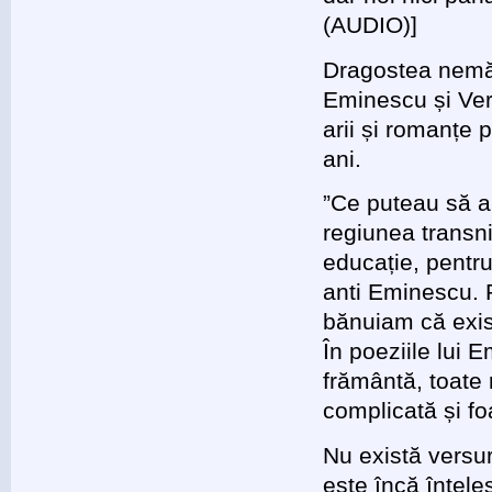
(AUDIO)]
Dragostea nemărg
Eminescu și Ver
arii și romanțe p
ani.
”Ce puteau să a
regiunea transni
educație, pentr
anti Eminescu. 
bănuiam că exist
În poeziile lui 
frământă, toate 
complicată și fo
Nu există versur
este încă înțele