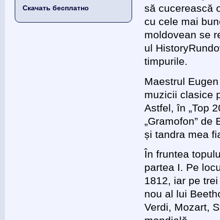
să cucerească o 
Скачать бесплатно
cu cele mai bun
moldovean se reg
ul HistoryRundo
timpurile.
Maestrul Eugen 
muzicii clasice
Astfel, în „Top 
„Gramofon” de E
și tandra mea fi
În fruntea topul
partea I. Pe locu
1812, iar pe tre
nou al lui Beeth
Verdi, Mozart, S