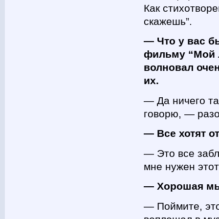
Как стихотворе
скажешь”.
— Что у вас б
фильму “Мой 
волновал оче
их.
— Да ничего та
говорю, — раз
— Все хотят о
— Это все забл
мне нужен этот
— Хорошая м
— Поймите, это