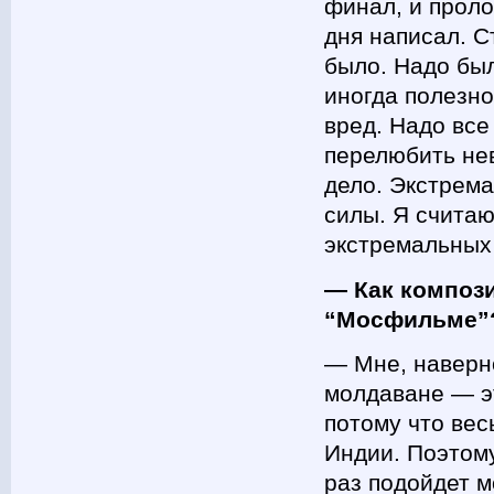
финал, и проло
дня написал. С
было. Надо был
иногда полезно
вред. Надо все 
перелюбить нев
дело. Экстрем
силы. Я считаю
экстремальных
— Как композ
“Мосфильме”? 
— Мне, наверно
молдаване — эт
потому что вес
Индии. Поэтом
раз подойдет м