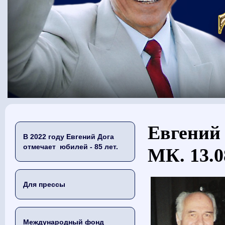
Вы здесь
Евгений 
В 2022 году Евгений Дога
отмечает юбилей - 85 лет.
МК. 13.0
Для прессы
Международный фонд