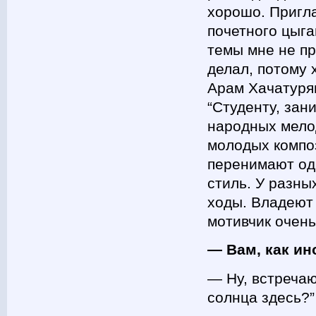
хорошо. Пригл
почетного цыга
темы мне не пр
делал, потому 
Арам Хачатурян
“Студенту, за
народных мелод
молодых композ
перенимают одн
стиль. У разн
ходы. Владеют 
мотивчик очень
— Вам, как ин
— Ну, встречаю
солнца здесь?”