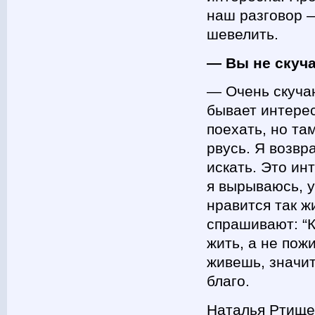
наш разговор —
шевелить.
— Вы не скуч
— Очень скучаю
бывает интерес
поехать, но та
рвусь. Я возвр
искать. Это ин
я вырываюсь, у
нравится так ж
спрашивают: “К
жить, а не пож
живешь, значи
благо.
Наталья Ртище