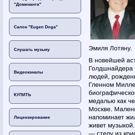
"Доминанта"
Салон "Eugen Doga"
Эмиля Лотяну.
Слушать музыку
В новейшей ас
Голдшнайдера 
Видеоканалы
людей, рожден
Гленном Милле
биографическое
КУПИТЬ
медалью как че
Москве. Мален
напоминает жил
Лицензирование
живет музыкой.
— стелу из кри