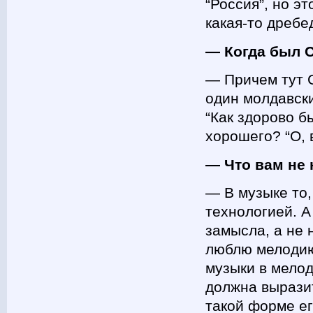
“Россия”, но эт
какая-то дребе
— Когда был 
— Причем тут С
один молдавски
“Как здорово б
хорошего? “О, 
— Что вам не
— В музыке то,
технологией. А
замысла, а не 
люблю мелодию
музыки в мелод
должна выразит
такой форме ег