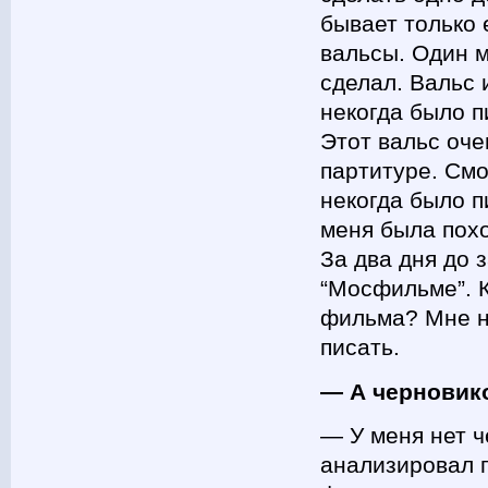
бывает только 
вальсы. Один м
сделал. Вальс 
некогда было пи
Этот вальс оче
партитуре. Смо
некогда было п
меня была похо
За два дня до 
“Мосфильме”. К
фильма? Мне ни
писать.
— А черновико
— У меня нет ч
анализировал 