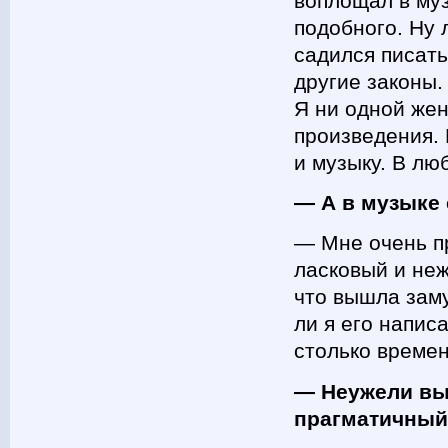
воплощал в му
подобного. Ну 
садился писать
другие законы.
Я ни одной жен
произведения. 
и музыку. В лю
— А в музыке 
— Мне очень пр
ласковый и неж
что вышла заму
ли я его напис
столько времен
— Неужели вы
прагматичны