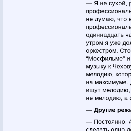
— Я не сухой, 
профессиональ
не думаю, что 
профессиональ
одиннадцать ча
утром я уже д
оркестром. Сто
“Мосфильме” и 
музыку к Чехов
мелодию, кото
на максимуме. 
ищут мелодию, 
не мелодию, а 
— Другие реж
— Постоянно. А
сделать одно д