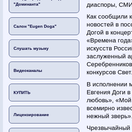
диаспоры, СМИ
"Доминанта"
Как сообщили 
новостей в пос
Салон "Eugen Doga"
Догой в концер
«Времена года
искусств Росс
Слушать музыку
заслуженный а
Серебренников
Видеоканалы
конкурсов Свет
В исполнении 
Евгения Доги 
КУПИТЬ
любовь», «Мой
всемирно изве
Лицензирование
нежный зверь»
Чрезвычайный 