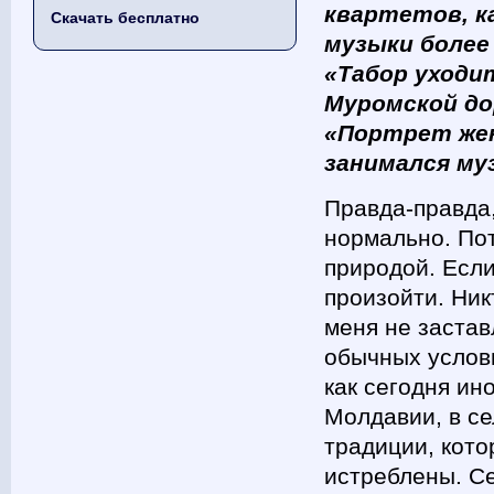
квартетов, к
Скачать бесплатно
музыки более
«Табор уходит
Муромской до
«Портрет жен
занимался муз
Правда-правда,
нормально. Пот
природой. Если
произойти. Ник
меня не застав
обычных услови
как сегодня ин
Молдавии, в с
традиции, кото
истреблены. Се