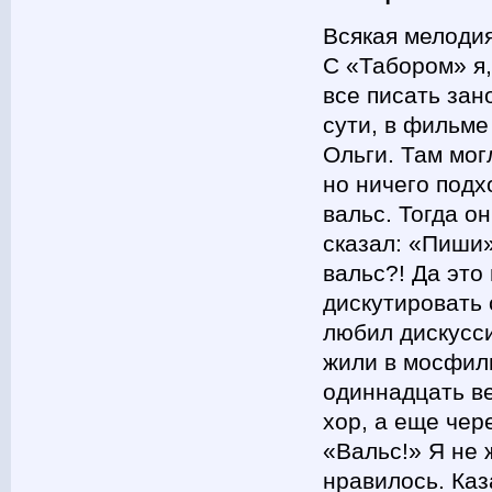
Всякая мелодия
С «Табором» я,
все писать зан
сути, в фильме
Ольги. Там мог
но ничего подх
вальс. Тогда он
сказал: «Пиши»
вальс?! Да это
дискутировать 
любил дискусси
жили в мосфиль
одиннадцать ве
хор, а еще чер
«Вальс!» Я не 
нравилось. Каз