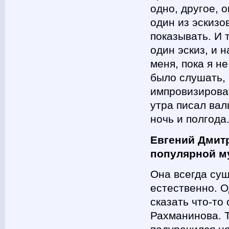
одно, другое, 
один из эскизо
показывать. И 
один эскиз, и 
меня, пока я н
было слушать,
импровизироват
утра писал валь
ночь и полгода
Евгений Дмитр
популярной м
Она всегда су
естественно. О
сказать что-то
Рахманинова. 