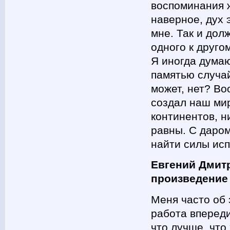
воспоминания 
наверное, дух 
мне. Так и дол
одного к друго
Я иногда думаю
памятью случай
может, нет? Во
создал наш мир
континентов, н
равны. С даром
найти силы ис
Евгений Дмитр
произведение
Меня часто об
работа впереди
что лучше, что