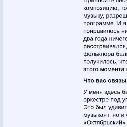
Приносите песн
композицию, т
музыку, разреш
программе. И я
понравилось ни
два года ничего
расстраивался,
фольклора балк
получилось, чт
этого момента 
Что вас связы
У меня здесь 
оркестре под 
Это был удивит
музыкант, но и
«Октябрьский» 