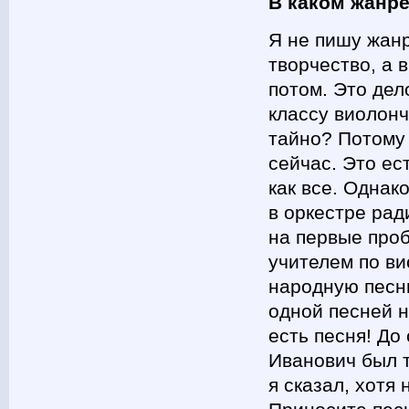
В каком жанр
Я не пишу жанр
творчество, а 
потом. Это дел
классу виолонч
тайно? Потому 
сейчас. Это ес
как все. Однак
в оркестре рад
на первые про
учителем по ви
народную песню
одной песней н
есть песня! До
Иванович был т
я сказал, хотя