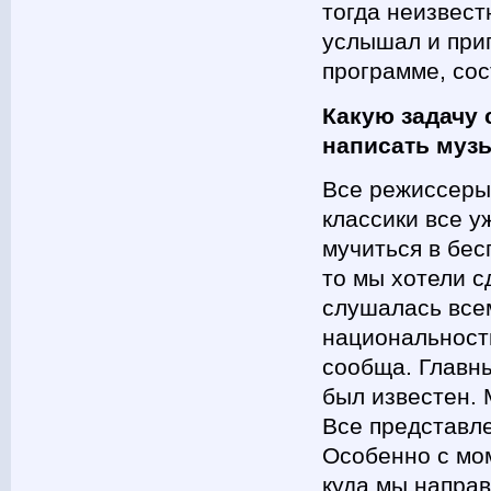
тогда неизвест
услышал и приг
программе, сос
Какую задачу 
написать музы
Все режиссеры 
классики все у
мучиться в бес
то мы хотели с
слушалась все
национальност
сообща. Главны
был известен. 
Все представле
Особенно с мом
куда мы направ