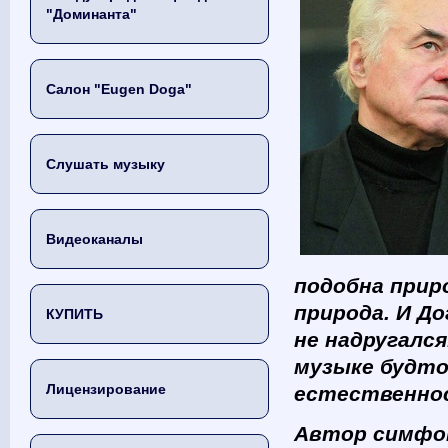
"Доминанта"
Салон "Eugen Doga"
Слушать музыку
Видеоканалы
подобна приро
природа. И До
КУПИТЬ
не надругалс
музыке будто
Лицензирование
естественнос
Автор симфон