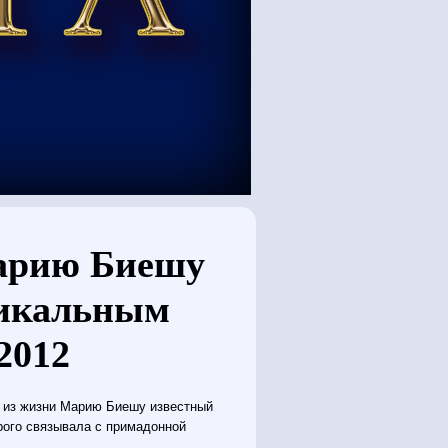
Марию Биешу
никальным
.2012
 из жизни Марию Биешу известный
рого связывала с примадонной