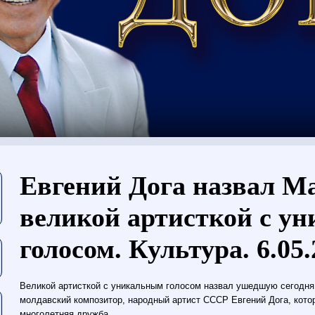
Вы здесь
Евгений Дога назвал 
великой артисткой с у
голосом. Культура. 6.05
Великой артисткой с уникальным голосом назвал ушедшую сегодня
молдавский композитор, народный артист СССР Евгений Дога, кото
многолетняя дружба.