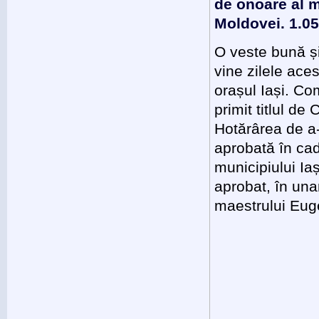
de onoare al m
Moldovei. 1.0
O veste bună ș
vine zilele ace
orașul Iași. C
primit titlul de
Hotărârea de a-i
aprobată în cad
municipiului Iaș
aprobat, în unan
maestrului Eu