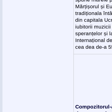
Mărțișorul și 
tradiționala înt
din capitala Uc
iubitorii muzici
speranțelor și l
Internațional d
cea dea de-a 55
Compozitorul-