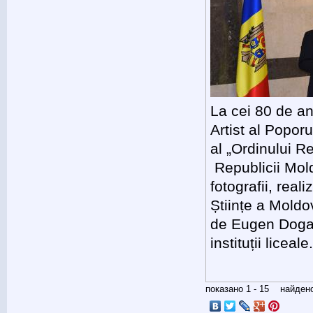
La cei 80 de a
Artist al Poporu
al „Ordinului R
Republicii Mol
fotografii, rea
Științe a Moldov
de Eugen Doga, 
instituții liceale
показано 1 - 15 найде