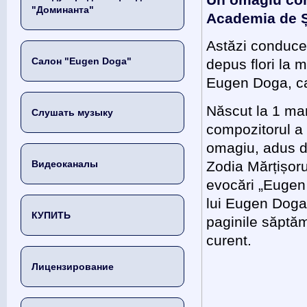
Un omagiu com
"Доминанта"
Academia de Șt
Astăzi conduce
Салон "Eugen Doga"
depus flori la
Eugen Doga, car
Născut la 1 mar
Слушать музыку
compozitorul a 
omagiu, adus d
Zodia Mărțișoru
Видеоканалы
evocări „Eugen 
lui Eugen Doga”
КУПИТЬ
paginile săptăm
curent.
Лицензирование