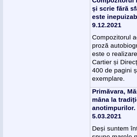
Compozitorul
și scrie fără 
este inepuizab
9.12.2021
Compozitorul a
proză autobiogr
este o realiza
Cartier și Dire
400 de pagini și
exemplare.
Primăvara, Măr
mâna la tradiți
anotimpurilor.
5.03.2021
Deși suntem înt
spune marele p