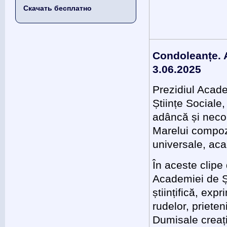
Скачать бесплатно
Condoleanțe. 
3.06.2025
Prezidiul Acade
Științe Sociale
adâncă și necon
Marelui compozi
universale, ac
În aceste clipe
Academiei de Ș
științifică, exp
rudelor, prieten
Dumisale creați