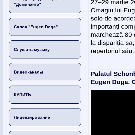
27–29 martie 20
"Доминанта"
Omagiu lui Eug
solo de acordeo
importanți comp
Салон "Eugen Doga"
marchează 80 d
la dispariția s
Слушать музыку
repertoriul său.
Видеоканалы
Palatul Schön
Eugen Doga. Co
КУПИТЬ
Лицензирование