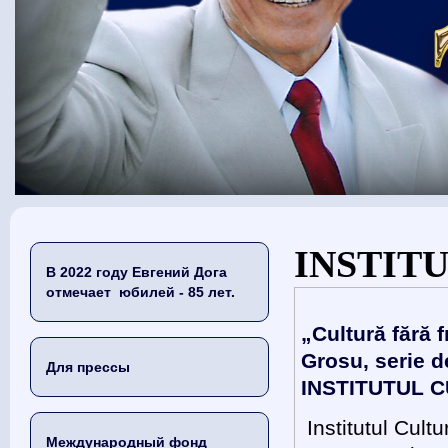
Вы здесь
INSTIT
В 2022 году Евгений Дога
отмечает юбилей - 85 лет.
„Cultură fără 
Grosu, serie d
Для прессы
INSTITUTUL C
Institutul Cult
Международный фонд