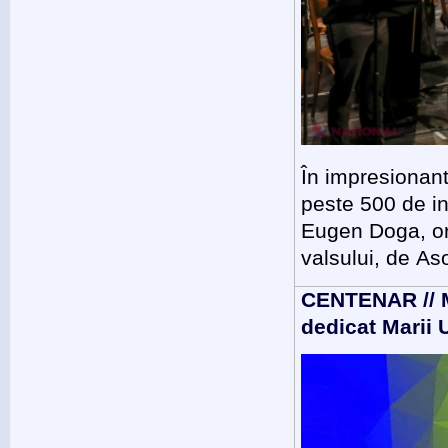
În impresionan
peste 500 de in
Eugen Doga, or
valsului, de As
CENTENAR // M
dedicat Marii U