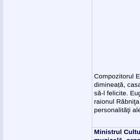
Compozitorul E
dimineață, casa
să-l felicite. 
raionul Râbniţa
personalităţi al
Ministrul Cult