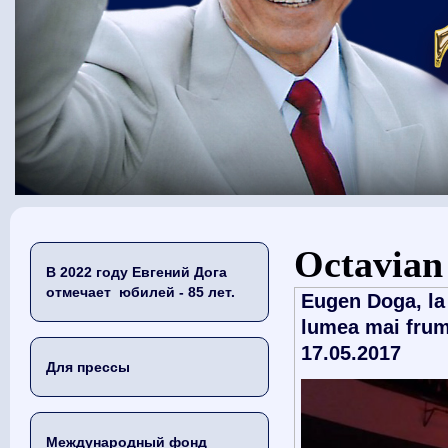
Вы здесь
Octavian
В 2022 году Евгений Дога
отмечает юбилей - 85 лет.
Eugen Doga, la
lumea mai frum
17.05.2017
Для прессы
Международный фонд