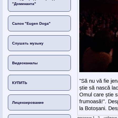
"Доминанта"
Салон "Eugen Doga"
Слушать музыку
Видеоканалы
"Să nu vă fie je
КУПИТЬ
știe să nască la
Omul care știe s
frumoasă!". Desp
Лицензирование
la Botoșani. Desp
показано 1 - 2 найден