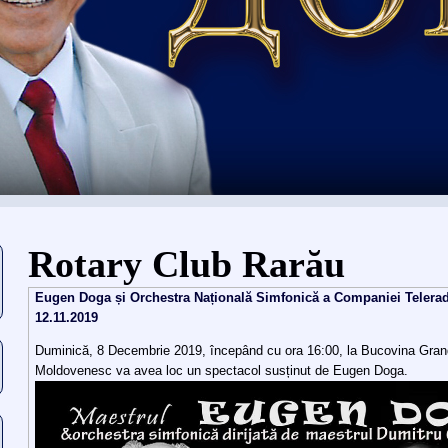
Вы здесь
Rotary Club Rarău
Eugen Doga și Orchestra Națională Simfonică a Companiei Telera
12.11.2019
Duminică, 8 Decembrie 2019, începând cu ora 16:00, la Bucovina Gra
Moldovenesc va avea loc un spectacol susținut de Eugen Doga.