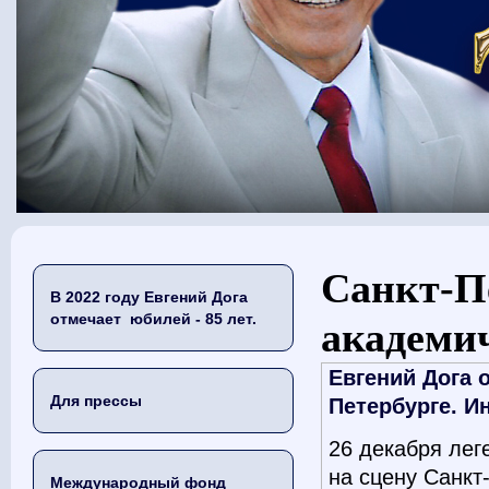
Вы здесь
Санкт-П
В 2022 году Евгений Дога
отмечает юбилей - 85 лет.
академи
Евгений Дога 
Для прессы
Петербурге. И
26 декабря лег
на сцену Санкт
Международный фонд