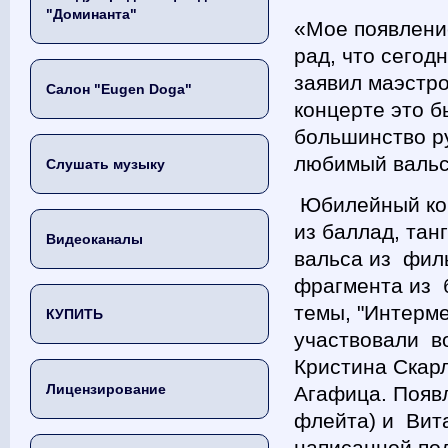
"Доминанта"
«Мое появление
рад, что сегод
заявил маэстро
Салон "Eugen Doga"
концерте это б
большинство р
любимый вальс 
Слушать музыку
Юбилейный конц
из баллад, тан
Видеоканалы
вальса из фил
фрагмента из 
темы, "Интерме
КУПИТЬ
участвовали в
Кристина Скар
Лицензирование
Агафица. Появ
флейта) и Вит
написанной по