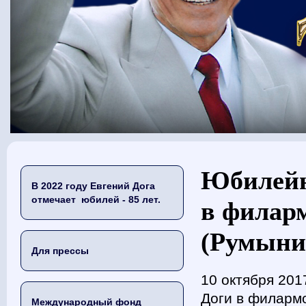
Вы здесь
Юбилейн
В 2022 году Евгений Дога
отмечает юбилей - 85 лет.
в филар
(Румыния
Для прессы
10 октября 201
Доги в филарм
Международный фонд