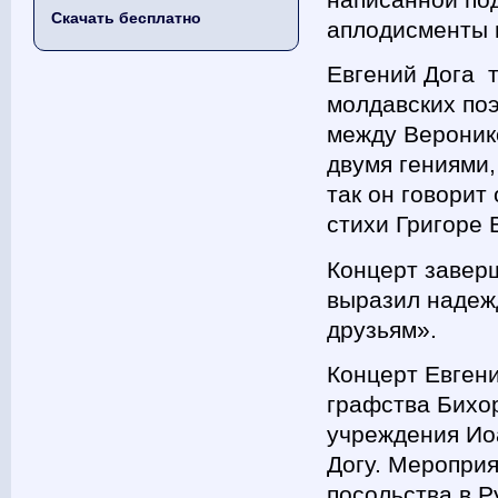
Скачать бесплатно
аплодисменты 
Евгений Дога т
молдавских поэ
между Вероник
двумя гениями,
так он говорит
стихи Григоре 
Концерт завер
выразил надежд
друзьям».
Концерт Евген
графства Бихо
учреждения Ио
Догу. Меропри
посольства в 