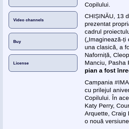
Copilului.
CHIȘINĂU, 13 de
Video channels
prezentat propri
cadrul proiectu
(„Imaginează-ți
Buy
una clasică, a f
Naforniță, Cleo
Manciu, Pasha Pa
License
pian a fost înr
Campania #IMAGI
cu prilejul aniv
Copilului. În ace
Katy Perry, Cour
Arquette, Craig D
o nouă versiune