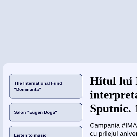
当前位置
Hitul lu
The International Fund
“Dominanta”
interpret
Sputnic. 
Salon "Eugen Doga"
Campania #IMAGI
cu prilejul aniv
Listen to music