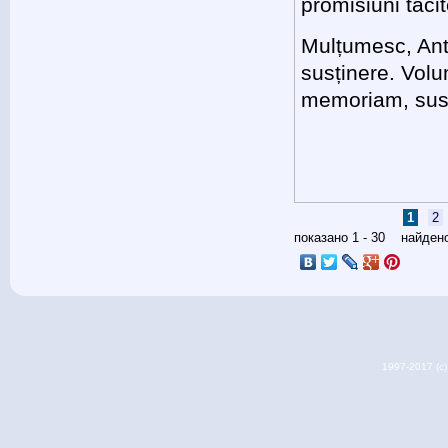
promisiuni tacit
Mulțumesc, Ant
susținere. Volu
memoriam, susț
页面
1
2
показано 1 - 30 найде
1997-2017 (c) 