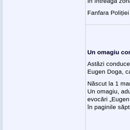
În întreaga zon
Fanfara Poliției
Un omagiu com
Astăzi conduce
Eugen Doga, car
Născut la 1 mar
Un omagiu, adu
evocări „Eugen 
în paginile săpt