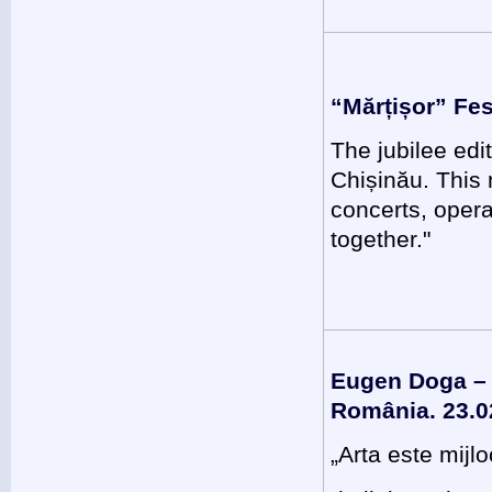
“Mărțișor” Fes
The jubilee edi
Chișinău. This 
concerts, opera
together."
Eugen Doga – î
România. 23.0
„Arta este mijl