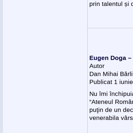
prin talentul ș
Eugen Doga – u
Autor
Dan Mihai Bârl
Publicat 1 iuni
Nu îmi închipui
“Ateneul Român”
puţin de un dec
venerabila vârs