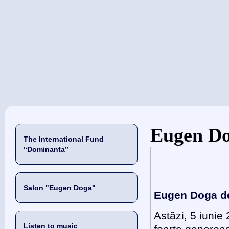
当前位置
Eugen D
The International Fund
“Dominanta”
Salon "Eugen Doga"
Eugen Doga de
Astăzi, 5 iuni
Listen to music