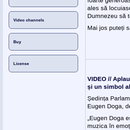
foarte generoas
ales să locuias
Dumnezeu să t
Video channels
Mai jos puteți 
Buy
License
VIDEO // Aplau
și un simbol a
Ședința Parlam
Eugen Doga, d
„Eugen Doga est
muzica în emoți