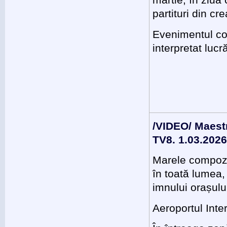
martie, în ziua
partituri din cr
Evenimentul com
interpretat luc
/VIDEO/ Maestr
TV8. 1.03.202
Marele compozit
în toată lumea,
imnului orașulu
Aeroportul Int