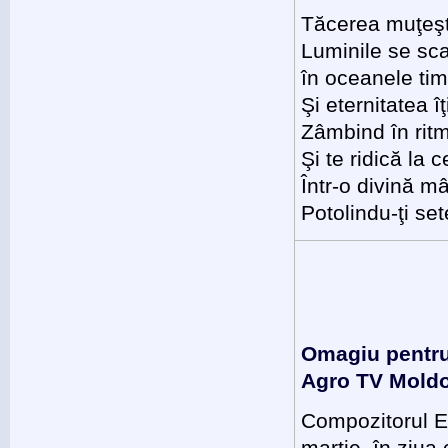
Tăcerea muţes
Luminile se sca
în oceanele ti
Şi eternitatea ît
Zâmbind în ri
Şi te ridică la
Într-o divină m
Potolindu-ţi s
Omagiu pentru 
Agro TV Moldo
Compozitorul E