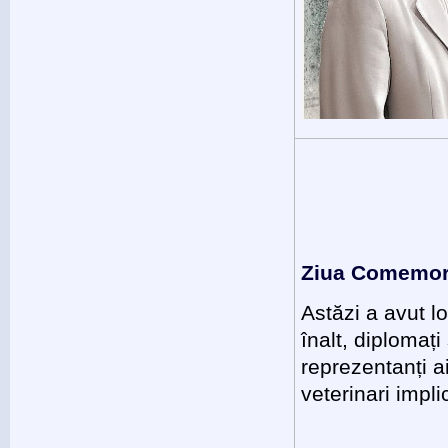
Ziua Comemorăr
Astăzi a avut l
înalt, diplomați
reprezentanți a
veterinari impl