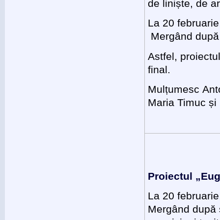
de liniște, de 
La 20 februarie
Mergând după so
Astfel, proiectu
final.
Mulțumesc Anto
Maria Timuc și
Proiectul „Eu
La 20 februarie
Mergând după soa