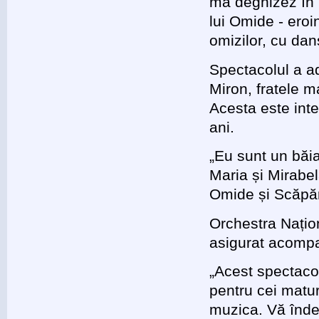
mă deghizez în R
lui Omide - eroi
omizilor, cu dan
Spectacolul a a
Miron, fratele m
Acesta este inte
ani.
„Eu sunt un băia
Maria și Mirabel
Omide și Scăpăr
Orchestra Națio
asigurat acompa
„Acest spectacol
pentru cei matur
muzica. Vă înde