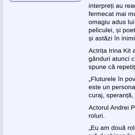
interpreți au re
fermecat mai mul
omagiu adus lui
peliculei, și poe
și astăzi în inim
Actrița Irina Kit
gânduri atunci c
spune că repetiț
„Fluturele în po
este un personaj
curaj, speranță,
Actorul Andrei 
roluri.
„Eu am două rolu