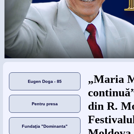
Eşti aici
„Maria M
Eugen Doga - 85
continuă
din R. Mo
Pentru presa
Festivalu
Fundaţia "Dominanta"
Moldova.