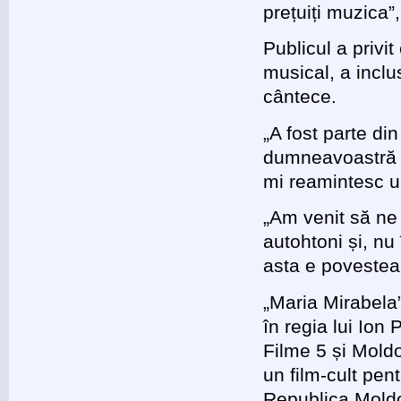
prețuiți muzica”
Publicul a privit
musical, a inclu
cântece.
„A fost parte di
dumneavoastră pr
mi reamintesc un
„Am venit să ne 
autohtoni și, nu 
asta e povestea
„Maria Mirabela”
în regia lui Io
Filme 5 și Moldo
un film-cult pen
Republica Mold