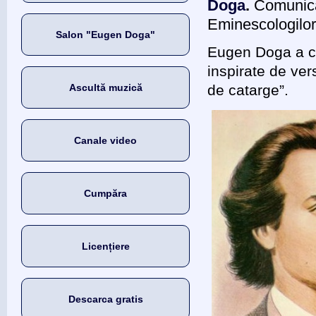
Doga
.
Comunica
Eminescologilor,
Salon "Eugen Doga"
Eugen Doga a co
inspirate de ver
Ascultă muzică
de catarge”.
Canale video
Cumpăra
Licențiere
Descarca gratis