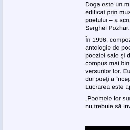
Doga este un 
edificat prin muz
poetului – a scr
Serghei Pozhar.
În 1996, compozi
antologie de poe
poeziei sale şi 
compus mai bin
versurilor lor.
doi poeţi a înc
Lucrarea este a
„Poemele lor s
nu trebuie să in