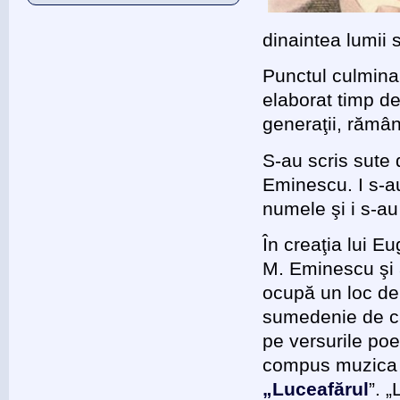
dinaintea lumii
Punctul culminan
elaborat timp de
generaţii, rămâ
S-au scris sute 
Eminescu. I s-au
numele şi i s-au
În creaţia lui E
M. Eminescu şi 
ocupă un loc de
sumedenie de c
pe versurile poe
compus muzic
„Luceafărul
”. 