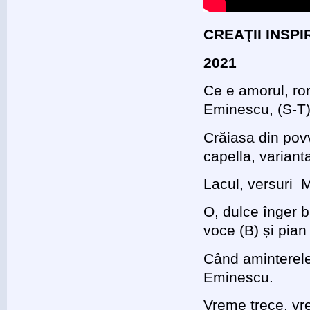
CREAŢII INSP
2021
Ce e amorul, ro
Eminescu, (S-T)
Crăiasa din pov
capella, variant
Lacul, versuri 
O, dulce înger 
voce (B) și pian
Când aminterele,
Eminescu.
Vreme trece, vr