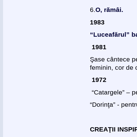
6.
O, rămâi.
1983
“Luceafărul” ba
1981
Şase cântece pe
feminin, cor de 
1972
“Catargele” – p
“Dorinţa” - pent
CREAŢII INSP