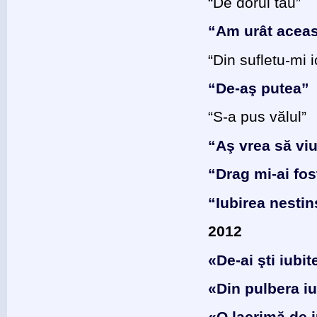
“De dorul tău”
“Am urât acea
“Din sufletu-mi 
“De-aş putea”
“S-a pus vălul”
“Aş vrea să viu
“Drag mi-ai fos
“Iubirea nesti
2012
«De-ai şti iubit
«Din pulbera iu