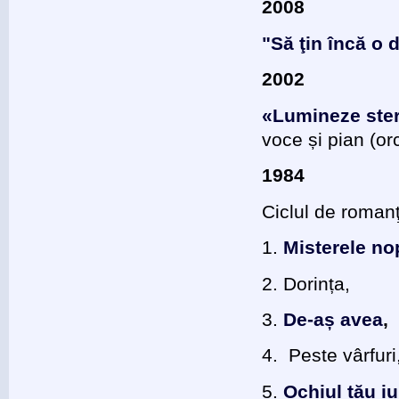
2008
"Să ţin încă o 
2002
«Lumineze ste
voce și pian (o
1984
Ciclul de romanţ
1.
Misterele no
2. Dorința,
3.
De-aș avea
,
4. Peste vârfuri
5.
Ochiul tău iu