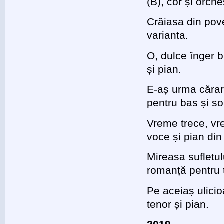
(B), cor și orch
Crăiasa din pove
varianta.
O, dulce înger 
și pian.
E-aș urma cărar
pentru bas și s
Vreme trece, vr
voce și pian d
Mireasa sufletul
romanță pentru t
Pe aceiaș ulici
tenor și pian.