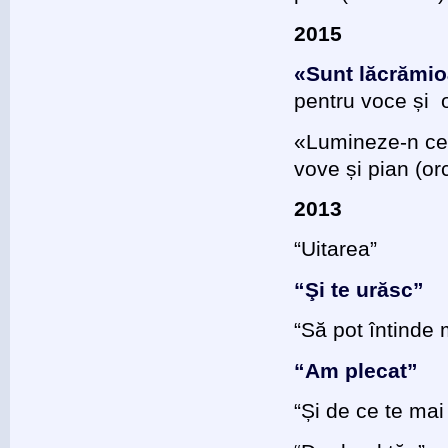
2015
«Sunt lăcrămioa
pentru voce și o
«Lumineze-n cer
vove și pian (or
2013
“Uitarea”
“Şi te urăsc”
“Să pot întinde
“Am plecat”
“Și de ce te mai