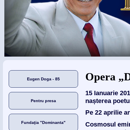
Eşti aici
Opera „D
Eugen Doga - 85
15 Ianuarie 201
nașterea poetu
Pentru presa
Pe 22 aprilie a
Fundaţia "Dominanta"
Cosmosul emine