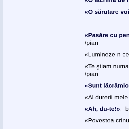
«O lacrimă de i
«O sărutare voi
«Pasăre cu pen
/pian
«Lumineze-n cer
«Te ştiam numai
/pian
«Sunt lăcrămioa
«Аl durerii mele
«Ah, du-te!»
, b
«Povestea crinul