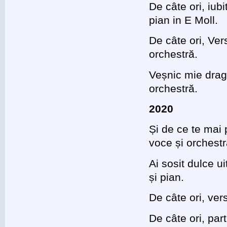
De câte ori, iub
pian in E Moll.
De câte ori, Ver
orchestră.
Veșnic mie drag
orchestră.
2020
Și de ce te mai 
voce și orchestr
Ai sosit dulce u
și pian.
De câte ori, ver
De câte ori, par