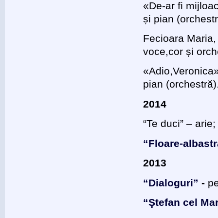
«De-ar fi mijlo
și pian (orchestr
Fecioara Maria,
voce,cor și orc
«Adio,Veronica»
pian (orchestră)
2014
“Te duci” – arie
“Floare-albast
2013
“Dialoguri”
-
pe
“Ştefan cel Ma