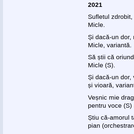
2021
Sufletul zdrobit
Micle.
Și dacă-un dor, 
Micle, variantă.
Să știi că oriun
Micle (S).
Și dacă-un dor,
și vioară, varian
Veșnic mie drag
pentru voce (S) 
Știu că-amorul t
pian (orchestrar