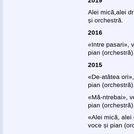
2019
Alei mică,alei 
și orchestră.
2016
«Intre pasari»,
pian (orchestră)
2015
«De-atâtea ori»
pian (orchestră)
«Mă-ntrebai», v
pian (orchestră)
«Alei mică, ale
voce și pian (or