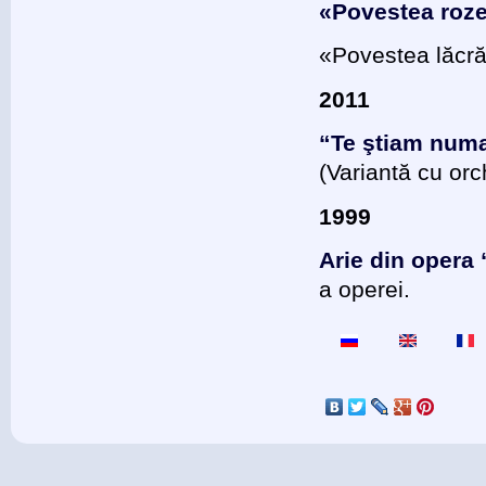
«Povestea rozei
«Povestea lăcră
2011
“Te ştiam num
(Variantă cu orc
1999
Arie din opera 
a operei.