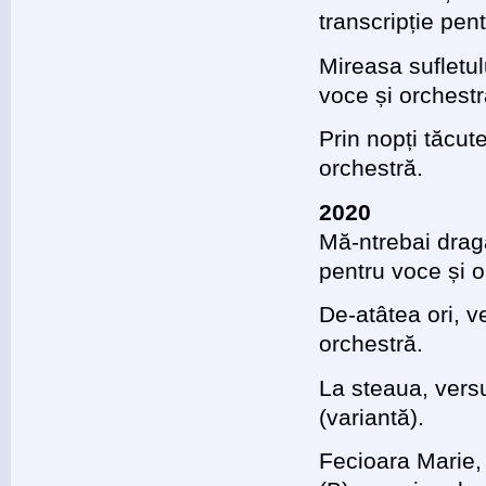
transcripție pen
Mireasa sufletu
voce și orchestr
Prin nopți tăcu
orchestră.
2020
Mă-ntrebai drag
pentru voce și o
De-atâtea ori, 
orchestră.
La steaua, vers
(variantă).
Fecioara Marie,