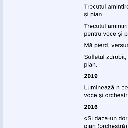
Trecutul amintir
și pian.
Trecutul amintir
pentru voce și p
Mă pierd, versur
Sufletul zdrobit
pian.
2019
Luminează-n cer
voce și orchestr
2016
«Si daca-un dor
pian (orchestră)