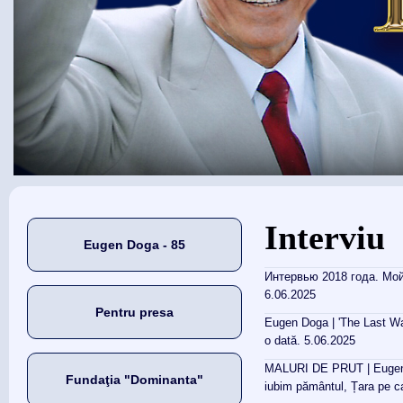
Eşti aici
Interviu
Eugen Doga - 85
Интервью 2018 года. Мой
6.06.2025
Pentru presa
Eugen Doga | 'The Last Walt
o dată. 5.06.2025
MALURI DE PRUT | Eugen DO
Fundaţia "Dominanta"
iubim pământul, Țara pe c