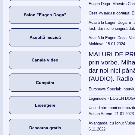
Eugen Doga: Maestru Conte
Свет музыки и солнца: Е
Salon "Eugen Doga"
Acasă la Eugen Doga, în aj
fost, dar nici o singură d
Ascultă muzică
Acasă la Eugen Doga. Vorb
Moldova. 15.01.2024
MALURI DE PRUT
Canale video
prin vorbe. Miha
dar noi nici pâ
(AUDIO). Radio 
Cumpăra
Euronews Special: Interv
Legendele - EUGEN DOGA.
Licențiere
Unul dintre marii compozit
Adrian Artene. 21.01.2023
Avangarda, cu Ionuț Vulpe
Descarca gratis
6.11.2022