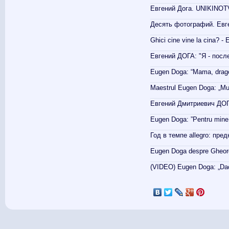
Евгений Дога. UNIKINOTV
Десять фотографий. Евге
Ghici cine vine la cina? -
Евгений ДОГА: "Я - посл
Eugen Doga: “Mama, dragost
Maestrul Eugen Doga: „Mul
Евгений Дмитриевич ДОГ
Eugen Doga: ”Pentru mine,
Год в темпе allegro: пре
Eugen Doga despre Gheorgh
(VIDEO) Eugen Doga: „Dacă
Pagini