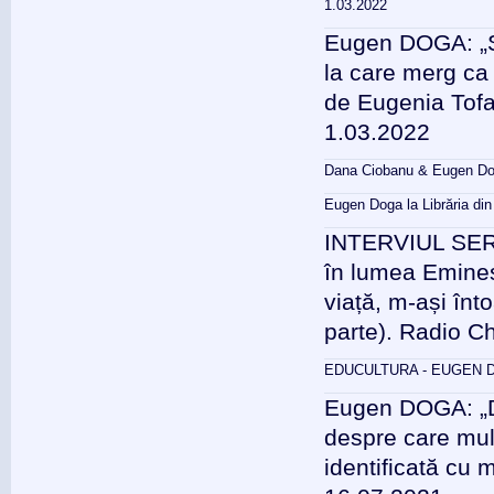
1.03.2022
Eugen DOGA: „Sc
la care merg ca 
de Eugenia Tofa
1.03.2022
Dana Ciobanu & Eugen Dog
Eugen Doga la Librăria din
INTERVIUL SERII
în lumea Emines
viață, m-ași înto
parte). Radio C
EDUCULTURA - EUGEN DO
Eugen DOGA: „De
despre care mul
identificată cu