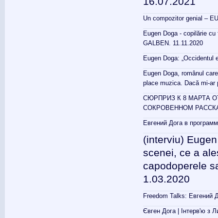
16.07.2021
Un compozitor genial – EU
Eugen Doga - copilărie cu 
GALBEN. 11.11.2020
Eugen Doga: „Occidentul es
Eugen Doga, românul care a
place muzica. Dacă mi-ar 
СЮРПРИЗ К 8 МАРТА О
СОКРОВЕННОМ РАССКА
Евгений Дога в программ
(interviu) Eugen
scenei, ce a ales
capodoperele sal
1.03.2020
Freedom Talks: Евгений Д
Євген Дога | Інтерв'ю з Л