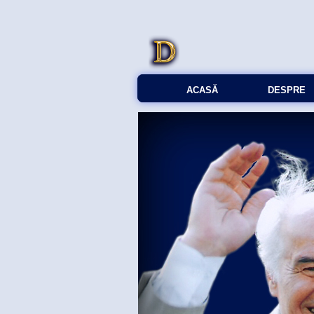
ACASĂ
DESPRE