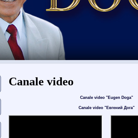
Eşti aici
Canale video
Canale video "Eugen Doga"
Canale video "Евгений Дога"