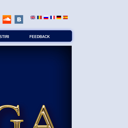
STIRI
FEEDBACK