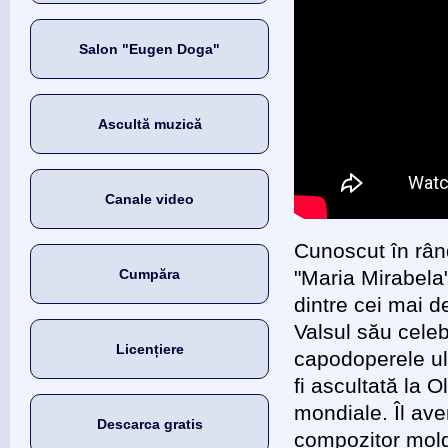
Salon "Eugen Doga"
Ascultă muzică
Canale video
Cunoscut în rând
Cumpăra
"Maria Mirabela
dintre cei mai d
Valsul său cele
Licențiere
capodoperele ul
fi ascultată la 
mondiale. Îl av
Descarca gratis
compozitor mold