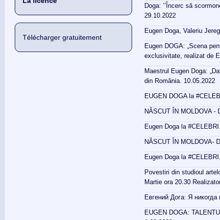
La licence
Doga: ’’Încerc să scormon
29.10.2022
Eugen Doga, Valeriu Jeregh
Télécharger gratuitement
Eugen DOGA: „Scena pentru
exclusivitate, realizat de
Maestrul Eugen Doga: „Dați-i
din România. 10.05.2022
EUGEN DOGA la #CELEBRI. 
NĂSCUT ÎN MOLDOVA - D
Eugen Doga la #CELEBRI. 
NĂSCUT ÎN MOLDOVA- D
Eugen Doga la #CELEBRI, p
Povestiri din studioul art
Martie ora 20.30 Realizat
Евгений Дога: Я никогда 
EUGEN DOGA: TALENTUL