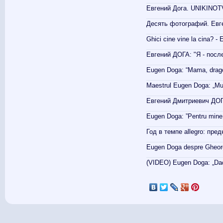
Евгений Дога. UNIKINOTV
Десять фотографий. Евге
Ghici cine vine la cina? -
Евгений ДОГА: "Я - посл
Eugen Doga: “Mama, dragost
Maestrul Eugen Doga: „Mul
Евгений Дмитриевич ДОГ
Eugen Doga: ”Pentru mine,
Год в темпе allegro: пре
Eugen Doga despre Gheorgh
(VIDEO) Eugen Doga: „Dacă
Pages