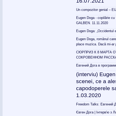
16.07.2021
Un compozitor genial – EU
Eugen Doga - copilărie cu 
GALBEN. 11.11.2020
Eugen Doga: „Occidentul es
Eugen Doga, românul care a
place muzica. Dacă mi-ar 
СЮРПРИЗ К 8 МАРТА О
СОКРОВЕННОМ РАССКА
Евгений Дога в программ
(interviu) Eugen
scenei, ce a ales
capodoperele sal
1.03.2020
Freedom Talks: Евгений Д
Євген Дога | Інтерв'ю з Л