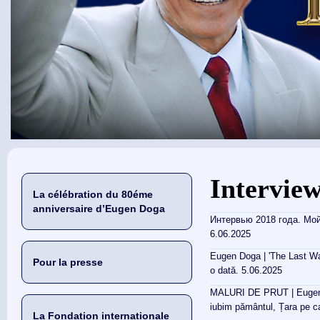
Vous êtes ici
Intervie
La célébration du 80éme
anniversaire d’Eugen Doga
Интервью 2018 года. Мой
6.06.2025
Eugen Doga | 'The Last Walt
Pour la presse
o dată. 5.06.2025
MALURI DE PRUT | Eugen DO
iubim pământul, Țara pe c
La Fondation internationale