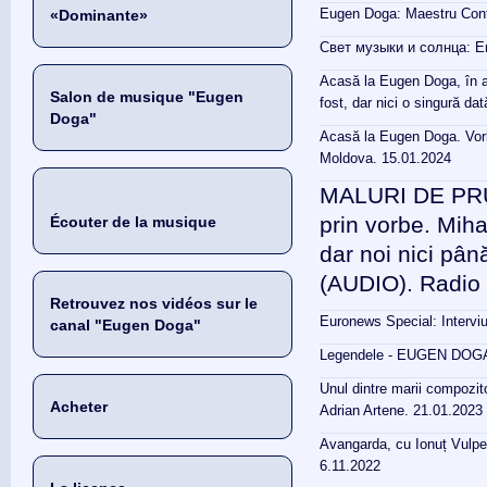
Eugen Doga: Maestru Conte
«Dominante»
Свет музыки и солнца: Е
Acasă la Eugen Doga, în aj
Salon de musique "Eugen
fost, dar nici o singură d
Doga"
Acasă la Eugen Doga. Vorb
Moldova. 15.01.2024
MALURI DE PRUT
prin vorbe. Miha
Écouter de la musique
dar noi nici pâ
(AUDIO). Radio 
Retrouvez nos vidéos sur le
Euronews Special: Interv
canal "Eugen Doga"
Legendele - EUGEN DOGA.
Unul dintre marii compozit
Acheter
Adrian Artene. 21.01.2023
Avangarda, cu Ionuț Vulpe
6.11.2022