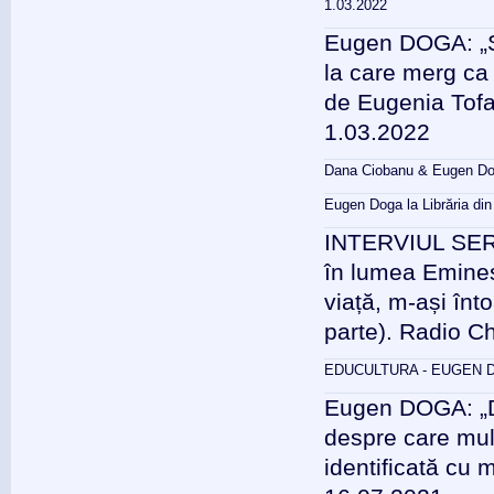
1.03.2022
Eugen DOGA: „Sc
la care merg ca 
de Eugenia Tofa
1.03.2022
Dana Ciobanu & Eugen Dog
Eugen Doga la Librăria din
INTERVIUL SERII
în lumea Emines
viață, m-ași înto
parte). Radio C
EDUCULTURA - EUGEN DO
Eugen DOGA: „De
despre care mul
identificată cu