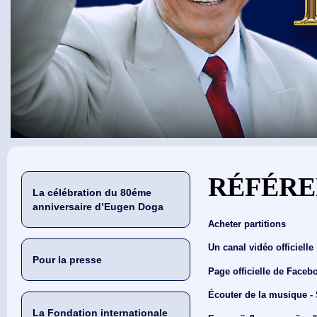
Vous êtes ici
RÉFÉRE
La célébration du 80éme
anniversaire d’Eugen Doga
Acheter partitions
Un canal vidéo officiell
Pour la presse
Page officielle de Faceb
Écouter de la musique 
La Fondation internationale