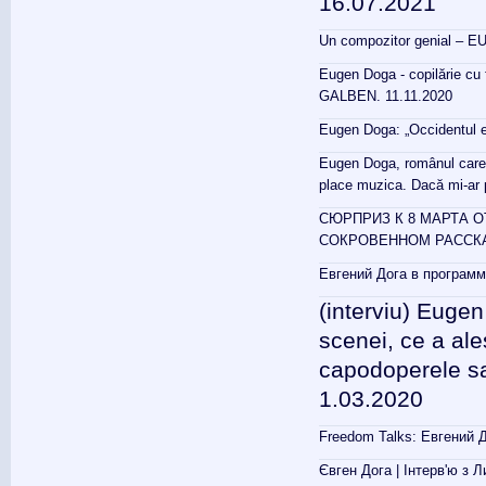
16.07.2021
Un compozitor genial – EU
Eugen Doga - copilărie cu 
GALBEN. 11.11.2020
Eugen Doga: „Occidentul es
Eugen Doga, românul care a
place muzica. Dacă mi-ar 
СЮРПРИЗ К 8 МАРТА О
СОКРОВЕННОМ РАССКА
Евгений Дога в программ
(interviu) Eugen
scenei, ce a ales
capodoperele sal
1.03.2020
Freedom Talks: Евгений Д
Євген Дога | Інтерв'ю з Л