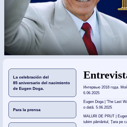
Usted está aquí
Entrevist
La celebración del
85 aniversario del nacimiento
Интервью 2018 года. Мой
de Eugen Doga.
6.06.2025
Eugen Doga | 'The Last Walt
o dată. 5.06.2025
Para la prensa
MALURI DE PRUT | Eugen DO
iubim pământul, Țara pe c