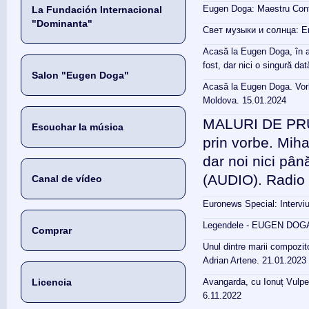
Eugen Doga: Maestru Conte
La Fundación Internacional
"Dominanta"
Свет музыки и солнца: Е
Acasă la Eugen Doga, în aj
fost, dar nici o singură d
Salon "Eugen Doga"
Acasă la Eugen Doga. Vorb
Moldova. 15.01.2024
MALURI DE PRUT
Escuchar la música
prin vorbe. Miha
dar noi nici pâ
(AUDIO). Radio 
Canal de vídeo
Euronews Special: Interv
Legendele - EUGEN DOGA.
Comprar
Unul dintre marii compozit
Adrian Artene. 21.01.2023
Licencia
Avangarda, cu Ionuț Vulpe
6.11.2022