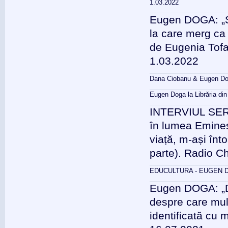
1.03.2022
Eugen DOGA: „Sc
la care merg ca 
de Eugenia Tofa
1.03.2022
Dana Ciobanu & Eugen Dog
Eugen Doga la Librăria din
INTERVIUL SERII
în lumea Emines
viață, m-ași înto
parte). Radio C
EDUCULTURA - EUGEN DO
Eugen DOGA: „De
despre care mul
identificată cu