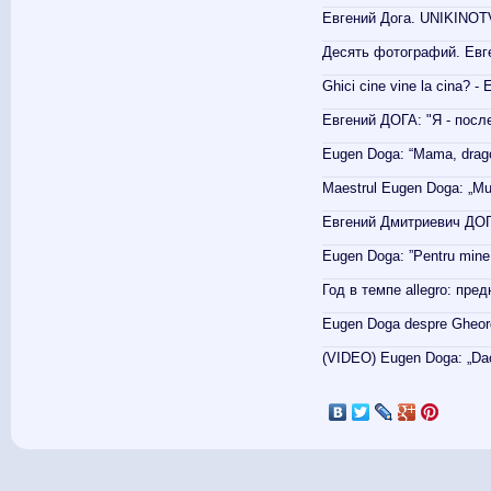
Евгений Дога. UNIKINOTV
Десять фотографий. Евге
Ghici cine vine la cina? -
Евгений ДОГА: "Я - посл
Eugen Doga: “Mama, dragost
Maestrul Eugen Doga: „Mul
Евгений Дмитриевич ДОГ
Eugen Doga: ”Pentru mine,
Год в темпе allegro: пре
Eugen Doga despre Gheorgh
(VIDEO) Eugen Doga: „Dacă
Páginas