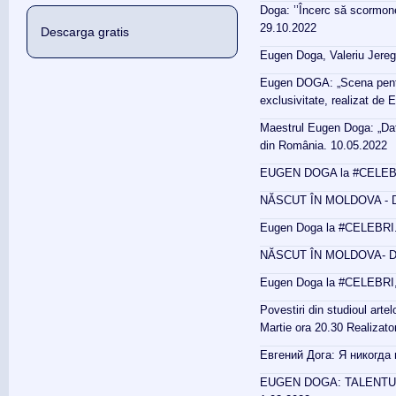
Doga: ’’Încerc să scormon
29.10.2022
Descarga gratis
Eugen Doga, Valeriu Jeregh
Eugen DOGA: „Scena pentru
exclusivitate, realizat de
Maestrul Eugen Doga: „Dați-i
din România. 10.05.2022
EUGEN DOGA la #CELEBRI. 
NĂSCUT ÎN MOLDOVA - D
Eugen Doga la #CELEBRI. 
NĂSCUT ÎN MOLDOVA- D
Eugen Doga la #CELEBRI, p
Povestiri din studioul art
Martie ora 20.30 Realizat
Евгений Дога: Я никогда 
EUGEN DOGA: TALENTUL