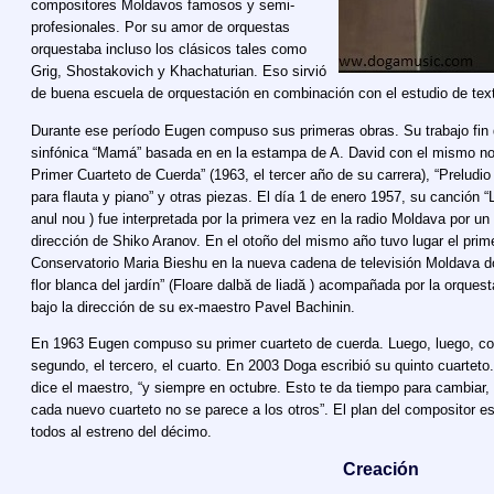
compositores Moldavos famosos y semi-
profesionales. Por su amor de orquestas
orquestaba incluso los clásicos tales como
Grig, Shostakovich y Khachaturian. Eso sirvió
de buena escuela de orquestación en combinación con el estudio de tex
Durante ese período Eugen compuso sus primeras obras. Su trabajo fin 
sinfónica “Mamá” basada en en la estampa de A. David con el mismo no
Primer Cuarteto de Cuerda” (1963, el tercer año de su carrera), “Preludio
para flauta y piano” y otras piezas. El día 1 de enero 1957, su canción
anul nou ) fue interpretada por la primera vez en la radio Moldava por un
dirección de Shiko Aranov. En el otoño del mismo año tuvo lugar el pri
Conservatorio Maria Bieshu en la nueva cadena de televisión Moldava do
flor blanca del jardín” (Floare dalbă de liadă ) acompañada por la orque
bajo la dirección de su ex-maestro Pavel Bachinin.
En 1963 Eugen compuso su primer cuarteto de cuerda. Luego, luego, con 
segundo, el tercero, el cuarto. En 2003 Doga escribió su quinto cuarteto
dice el maestro, “y siempre en octubre. Esto te da tiempo para cambiar,
cada nuevo cuarteto no se parece a los otros”. El plan del compositor e
todos al estreno del décimo.
Сreación