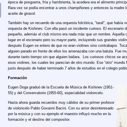
época de posguerra, fría y hambrienta, la acedera era el alimento princip
Rara vez se podía encontrar a unos champiñones y entonces la madre l
aceite de girasol.
También hay un recuerdo de una orquesta folclórica, “taraf”, que había v
orquesta de Kishinev. Con ella pasó un incidente curioso. El escenario d
pequeño, además el club mismo era nada más que un nombre. Aquella o
lugar en el escenario pero su mayor parte, incluyendo sus grandes violin
después Eugen se entero de que no eran violines sino contrabajos. Toca
alguien parado en frente de ellos los amenazaba con una batuta. Fue m
durante tanto tiempo sin que alguien bailara. Los curiosos chicos se a
esos violines, los cuales les parecían de otro mundo. Ese “otro” mundo
justo después de haber terminado 7 años de estudios en el colegio pobl
Formación
Eugen Doga graduó de la Escuela de Música de Kishinev (1951-
55) y del Conservatorio (1955-60), especialidad violoncelo.
Hasta ahora guarda recuerdos muy cálidos de su primer profesor
de violoncelo Pablo Govanni Bacini. Con su amor desinteresado
por la música y con su ejemplo el maestro influyó mucho en la
formación y el destino del compositor.