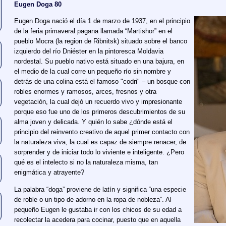
Eugen Doga 80
Eugen Doga nació el día 1 de marzo de 1937, en el principio
de la feria primaveral pagana llamada “Martishor” en el
pueblo Mocra (la region de Ribnitsk) situado sobre el banco
izquierdo del río Dniéster en la pintoresca Moldavia
nordestal. Su pueblo nativo está situado en una bajura, en
el medio de la cual corre un pequeño río sin nombre y
detrás de una colina está el famoso "codri" – un bosque con
robles enormes y ramosos, arces, fresnos y otra
vegetación, la cual dejó un recuerdo vivo y impresionante
porque eso fue uno de los primeros descubrimientos de su
alma joven y delicada. Y quién lo sabe ¿dónde está el
principio del reinvento creativo de aquel primer contacto con
la naturaleza viva, la cual es capaz de siempre renacer, de
sorprender y de iniciar todo lo viviente e inteligente. ¿Pero
qué es el intelecto si no la naturaleza misma, tan
enigmática y atrayente?
La palabra “doga” proviene de latín y significa “una especie
de roble o un tipo de adorno en la ropa de nobleza”. Al
pequeño Eugen le gustaba ir con los chicos de su edad a
recolectar la acedera para cocinar, puesto que en aquella