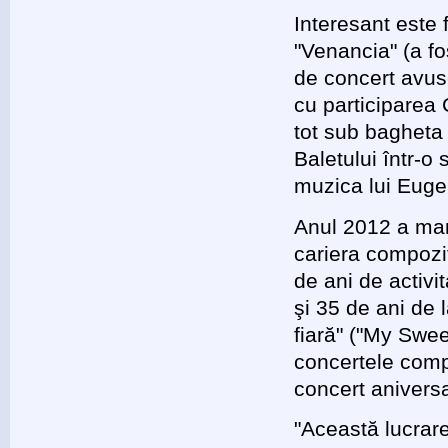
Interesant este 
"Venancia" (a f
de concert avus
cu participarea 
tot sub bagheta 
Baletului într-o
muzica lui Eugen
Anul 2012 a mar
cariera compozi
de ani de activi
şi 35 de ani de 
fiară" ("My Swee
concertele compo
concert aniversa
"Această lucrare