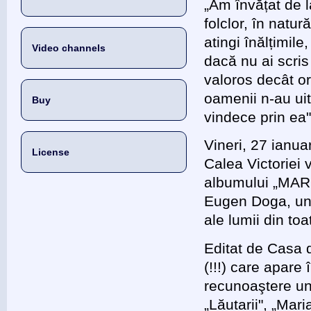
„Am învățat de 
folclor, în natu
atingi înălțimil
Video channels
dacă nu ai scris
valoros decât o
oamenii n-au uit
Buy
vindece prin ea
Vineri, 27 ianu
License
Calea Victoriei
albumului „MAR
Eugen Doga, un n
ale lumii din to
Editat de Casa 
(!!!) care apare
recunoaştere uni
„Lăutarii", „Mar