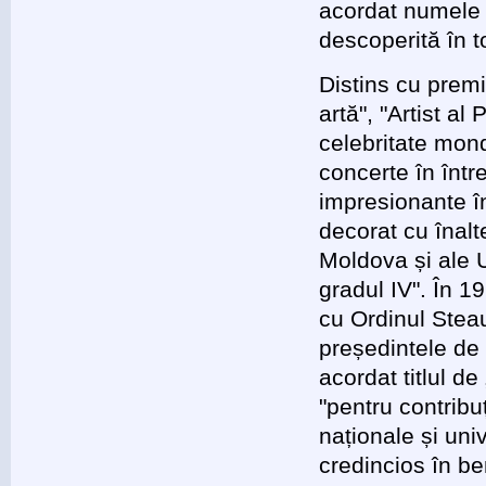
acordat numele 
descoperită în 
Distins cu prem
artă", "Artist al
celebritate mondi
concerte în într
impresionante î
decorat cu înalte
Moldova și ale 
gradul IV". În 1
cu Ordinul Stea
președintele de 
acordat titlul d
"pentru contribu
naționale și uni
credincios în be