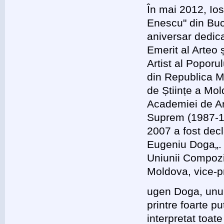
În mai 2012, Ios
Enescu" din Bucu
aniversar dedic
Emerit al Arteo 
Artist al Poporu
din Republica M
de Științe a Mol
Academiei de Art
Suprem (1987-1
2007 a fost decl
Eugeniu Doga„. 
Uniunii Compozit
Moldova, vice-p
ugen Doga, unul 
printre foarte p
interpretat toat