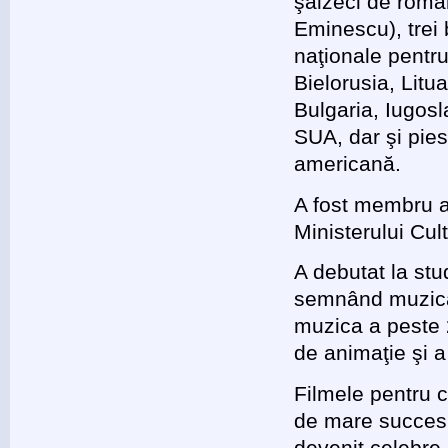
şaizeci de roman
Eminescu), trei 
naţionale pentr
Bielorusia, Litu
Bulgaria, Iugosl
SUA, dar şi pies
americană.
A fost membru al
Ministerului Cul
A debutat la stu
semnând muzica 
muzica a peste 2
de animaţie şi a
Filmele pentru
de mare succes,
devenit celebre