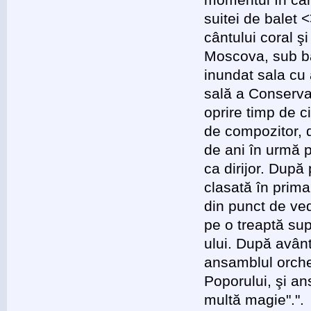
suitei de balet 
cântului coral şi
Moscova, sub bag
inundat sala cu a
sală a Conserva
oprire timp de c
de compozitor, d
de ani în urmă 
ca dirijor. După
clasată în prima 
din punct de ved
pe o treaptă sup
ului. După avântu
ansamblul orches
Poporului, şi an
multă magie".".