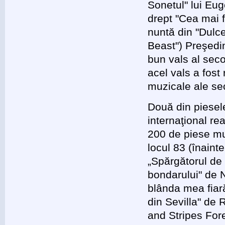
Sonetul" lui Eug
drept "Cea mai 
nuntă din "Dulc
Beast") Preşedi
bun vals al sec
acel vals a fost
muzicale ale se
Două din piesel
internaţional re
200 de piese muz
locul 83 (înaint
„Spărgătorul de 
bondarului" de N
blânda mea fiară
din Sevilla" de 
and Stripes Fore