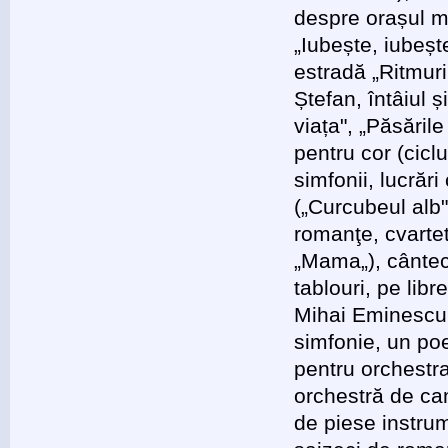
despre orașul meu
„Iubește, iubeșt
estradă „Ritmur
Ștefan, întâiul ș
viața", „Păsările
pentru cor (cicl
simfonii, lucră
(„Curcubeul alb
romanţe, cvarte
„Mama„), cântece
tablouri, pe li
Mihai Eminescu
simfonie, un poe
pentru orchestra
orchestră de ca
de piese instrum