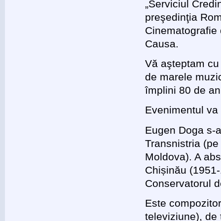
„Serviciul Credi
preşedinţia Româ
Cinematografie d
Causa.
Vă aşteptam cu d
de marele muzi
împlini 80 de an
Evenimentul va 
Eugen Doga s-a 
Transnistria (pe
Moldova). A abs
Chișinău (1951-
Conservatorul d
Este compozitor 
televiziune), de