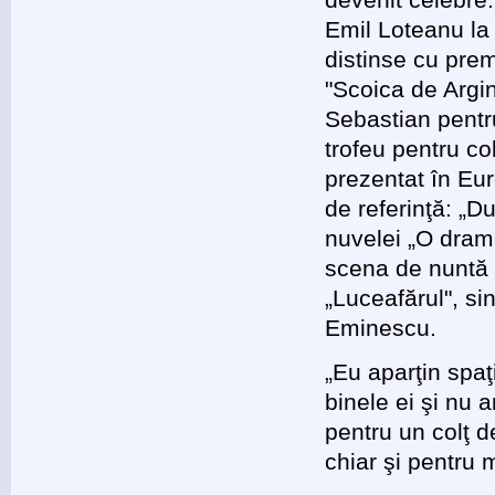
Emil Loteanu la 
distinse cu prem
"Scoica de Argin
Sebastian pentru
trofeu pentru co
prezentat în Eur
de referinţă: „D
nuvelei „O dram
scena de nuntă 
„Luceafărul", si
Eminescu.
„Eu aparţin spa
binele ei şi nu 
pentru un colţ d
chiar şi pentru m