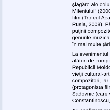
şlagăre ale celu
Mileniului" (200
film (Trofeul Ac
Rusia, 2008). P
puţinii compozit
genurile muzical
în mai multe ţăr
La evenimentul 
alături de comp
Republicii Mold
vieţii cultural-a
compozitori, iar
(protagonista fi
Sadovnic (care v
Constantinescu,