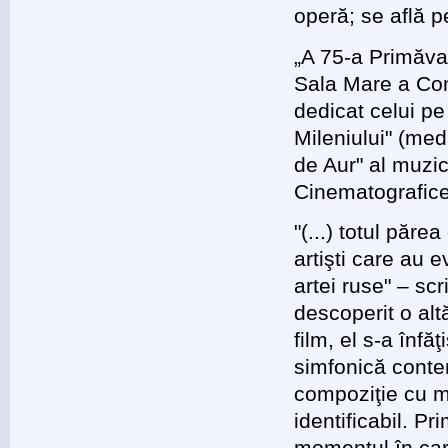
operă; se află pe
„A 75-a Primăvar
Sala Mare a Con
dedicat celui pe
Mileniului" (med
de Aur" al muzic
Cinematografice
"(...) totul părea
artişti care au 
artei ruse" – sc
descoperit o alt
film, el s-a înf
simfonică conte
compoziţie cu me
identificabil. P
momentul în car