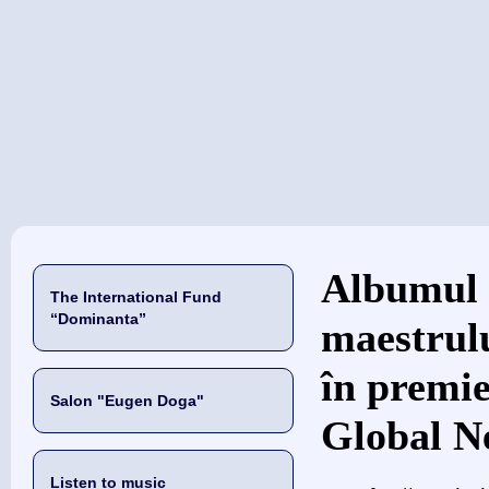
当前位置
Albumul
The International Fund
“Dominanta”
maestrul
în premi
Salon "Eugen Doga"
Global N
Listen to music