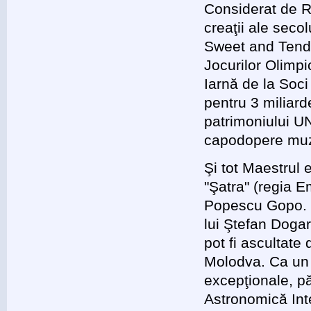
Considerat de R
creaţii ale secol
Sweet and Tender
Jocurilor Olimp
Iarnă de la Soc
pentru 3 miliarde
patrimoniului UN
capodopere muzi
Şi tot Maestrul 
"Şatra" (regia E
Popescu Gopo. C
lui Ştefan Dogar
pot fi ascultate
Molodva. Ca un 
excepţionale, p
Astronomică Int