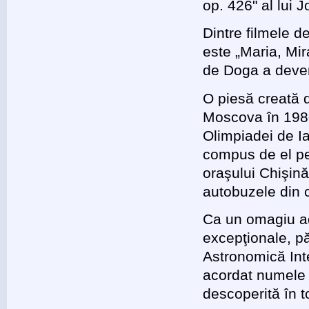
op. 426" al lui 
Dintre filmele 
este „Maria, Mi
de Doga a deven
O piesă creată d
Moscova în 1980 
Olimpiadei de I
compus de el pe
oraşului Chişinău
autobuzele din 
Ca un omagiu ad
excepţionale, p
Astronomică Int
acordat numele 
descoperită în 