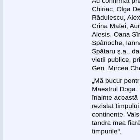
Au confirmat pr
Chiriac, Olga 
Rădulescu, Alex
Crina Matei, Au
Alesis, Oana Sîr
Spânoche, Ianna
Spătaru ş.a., dar
vietii publice, 
Gen. Mircea Che
„Mă bucur pentru
Maestrul Doga. "
înainte această 
rezistat timpulu
continente. Vals
tandra mea fiară
timpurile".