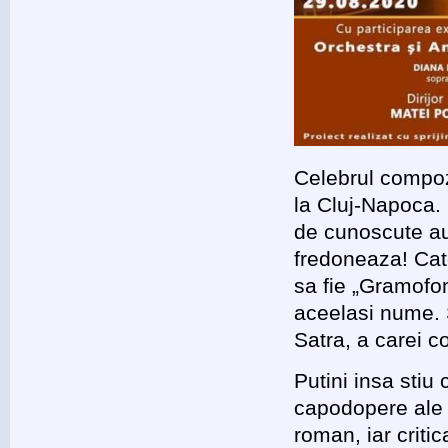
Celebrul compoz
la Cluj-Napoca. 
de cunoscute au 
fredoneaza! Cate
sa fie „Gramofon
aceelasi nume. 
Satra, a carei c
Putini insa sti
capodopere ale 
roman, iar criti