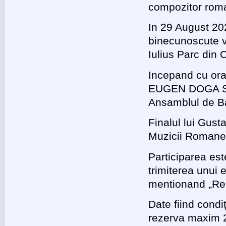
compozitor roma
In 29 August 20
binecunoscute v
Iulius Parc din 
Incepand cu ora
EUGEN DOGA SI M
Ansamblul de Ba
Finalul lui Gusta
Muzicii Romanes
Participarea est
trimiterea unui 
mentionand „Re
Date fiind cond
rezerva maxim 2 