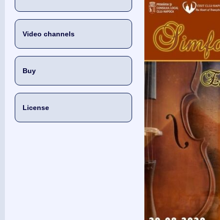
Video channels
Buy
License