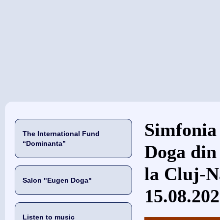
当前位置
Simfonia
The International Fund
“Dominanta”
Doga din
la Cluj-
Salon "Eugen Doga"
15.08.20
Listen to music