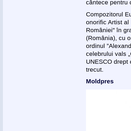
cântece pentru c
Compozitorul Eug
onorific Artist a
României" în gr
(România), cu o
ordinul ”Alexand
celebrului vals 
UNESCO drept c
trecut.
Moldpres