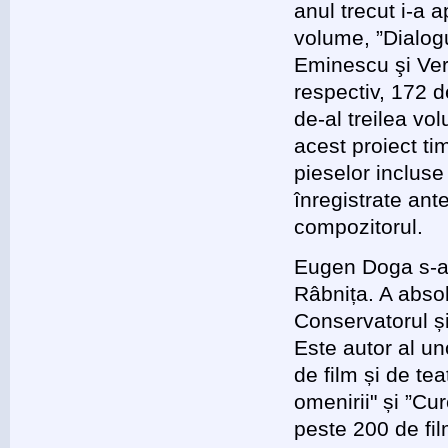
anul trecut i-a a
volume, ”Dialogu
Eminescu şi Ver
respectiv, 172 d
de-al treilea vol
acest proiect ti
pieselor incluse 
înregistrate ant
compozitorul.
Eugen Doga s-a 
Râbnița. A abso
Conservatorul și
Este autor al un
de film și de te
omenirii" și ”Cu
peste 200 de fi