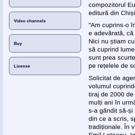
compozitorul Eug
editură din Ch
Video channels
"Am cuprins-o în
e adevărată, că 
Nici nu știam cu
Buy
să cuprind lume
sunt prea scurte
pe rețelele de so
License
Solicitat de ag
volumul cuprinde
tiraj de 2000 de
mulți ani în urm
s-a gândit să-și
din ce a scris, 
tradiționale. În
Emil Loteanu, I