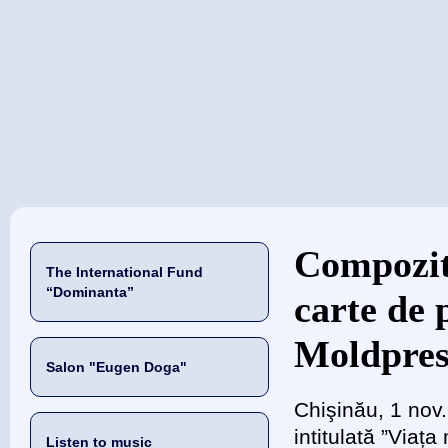
当前位置
Compozit
The International Fund
“Dominanta”
carte de 
Moldpres
Salon "Eugen Doga"
Chişinău, 1 nov
intitulată ”Viaț
Listen to music