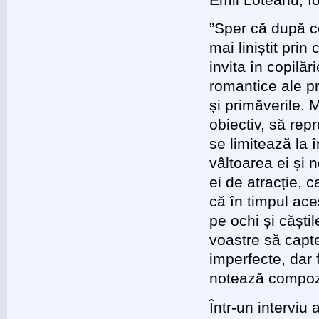
”Sper că după ce
mai liniștit prin
invita în copilăr
romantice ale pr
și primăverile. 
obiectiv, să re
se limitează la î
vâltoarea ei și 
ei de atracție, 
că în timpul ace
pe ochi și căștile
voastre să capte
imperfecte, dar 
notează compozit
Într-un interviu