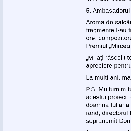
5. Ambasadorul 
Aroma de salcâm
fragmente l-au 
ore, compozitorul
Premiul „Mircea
„Mi-ați răscolit
apreciere pentru
La mulți ani, ma
P.S. Mulțumim tu
acestui proiect
doamna Iuliana 
rând, directorul
supranumit Domnu