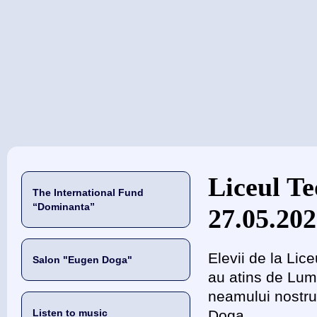
当前位置
Liceul Te
The International Fund
“Dominanta”
27.05.20
Elevii de la Lic
Salon "Eugen Doga"
au atins de Lumi
neamului nostru
Listen to music
Doga.