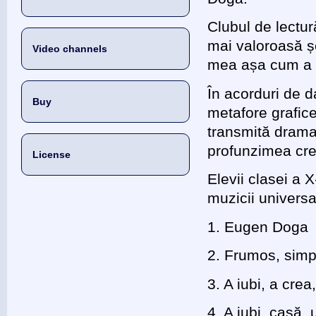
Clubul de lectur
mai valoroasă șe
Video channels
mea așa cum a f
În acorduri de d
Buy
metafore grafice,
transmită dramat
profunzimea crea
License
Elevii clasei a X
muzicii universa
1. Eugen Doga
2. Frumos, simp
3. A iubi, a crea
4. A iubi, casă, 